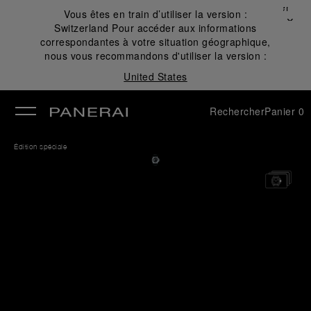
Fermer
Vous êtes en train d’utiliser la version :
✕
Switzerland
Pour accéder aux informations
mer
correspondantes à votre situation géographique,
nous vous recommandons d'utiliser la version :
United States
Rechercher
Panier
0
Édition spéciale