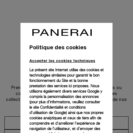
Politique des cookies
Accepter les cookies techniques
Le présent site Internet utilise des cookies et
technologies similaires pour garantir le bon
Prendre contact
fonctionnement du Site et la bonne
prestation des services ici proposes. Nous
Prenez rendez-vous dans l’une de nos boutiques ou
utilisons également divers services Google y
contactez notre conciergerie pour découvrir les
compris la personnalisation des annonces
collections et bénéficier des conseils ou services de nos
(pour plus d'informations, veuillez consulter
ambassadeurs.
le
site Confidentialité et conditions
d'utilisation de Google
) ainsi que nos propres
cookies analytiques et ceux de tiers afin de
comprendre et d'améliorer l'expérience de
Prendre un rendez-vous
navigation de l'utilisateur, et d'envoyer des