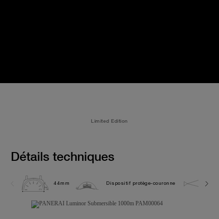
Limited Edition
Détails techniques
44mm
Dispositif protège-couronne
10