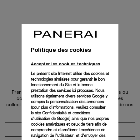
Politique des cookies
Accepter les cookies techniques
Le présent site Internet utilise des cookies et
technologies similaires pour garantir le bon
Prendre contact
fonctionnement du Site et la bonne
prestation des services ici proposes. Nous
Prenez rendez-vous dans l’une de nos boutiques ou
utilisons également divers services Google y
contactez notre conciergerie pour découvrir les
compris la personnalisation des annonces
collections et bénéficier des conseils ou services de nos
(pour plus d'informations, veuillez consulter
ambassadeurs.
le
site Confidentialité et conditions
d'utilisation de Google
) ainsi que nos propres
cookies analytiques et ceux de tiers afin de
comprendre et d'améliorer l'expérience de
Prendre un rendez-vous
navigation de l'utilisateur, et d'envoyer des