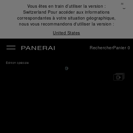
Fermer
Vous êtes en train d’utiliser la version :
✕
Switzerland
Pour accéder aux informations
mer
correspondantes à votre situation géographique,
nous vous recommandons d'utiliser la version :
United States
Rechercher
Panier
0
Édition spéciale