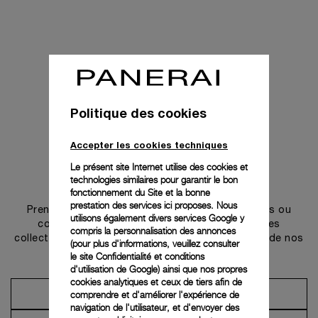
Politique des cookies
Accepter les cookies techniques
Le présent site Internet utilise des cookies et
technologies similaires pour garantir le bon
Prendre contact
fonctionnement du Site et la bonne
prestation des services ici proposes. Nous
Prenez rendez-vous dans l’une de nos boutiques ou
utilisons également divers services Google y
contactez notre conciergerie pour découvrir les
compris la personnalisation des annonces
collections et bénéficier des conseils ou services de nos
(pour plus d'informations, veuillez consulter
ambassadeurs.
le
site Confidentialité et conditions
d'utilisation de Google
) ainsi que nos propres
cookies analytiques et ceux de tiers afin de
comprendre et d'améliorer l'expérience de
Prendre un rendez-vous
navigation de l'utilisateur, et d'envoyer des