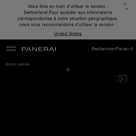
Fermer
Vous êtes en train d’utiliser la version :
✕
Switzerland
Pour accéder aux informations
mer
correspondantes à votre situation géographique,
nous vous recommandons d'utiliser la version :
United States
Rechercher
Panier
0
Édition spéciale