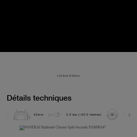
Limited Edition
Détails techniques
42mm
3.0 bar (~30.0 metres)
VENUS 