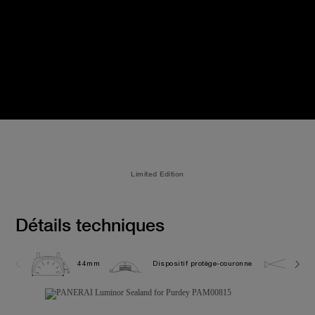
Limited Edition
Détails techniques
44mm
Dispositif protège-couronne
5.