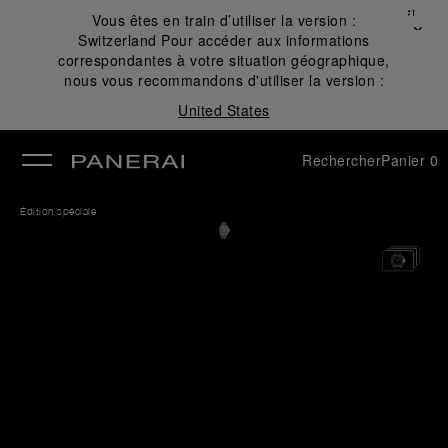
Fermer
Vous êtes en train d’utiliser la version :
✕
Switzerland
Pour accéder aux informations
mer
correspondantes à votre situation géographique,
nous vous recommandons d'utiliser la version :
United States
Rechercher
Panier
0
Édition spéciale