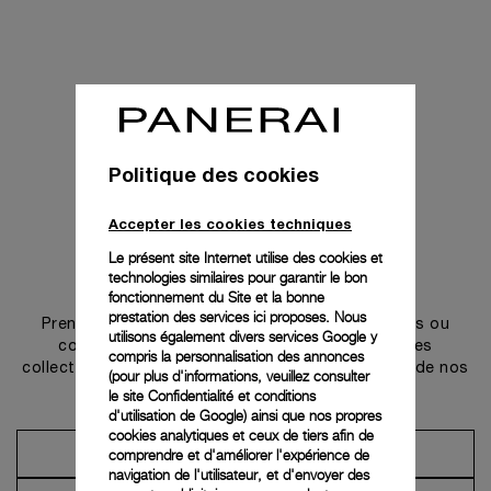
Politique des cookies
Accepter les cookies techniques
Le présent site Internet utilise des cookies et
technologies similaires pour garantir le bon
Prendre contact
fonctionnement du Site et la bonne
prestation des services ici proposes. Nous
Prenez rendez-vous dans l’une de nos boutiques ou
utilisons également divers services Google y
contactez notre conciergerie pour découvrir les
compris la personnalisation des annonces
collections et bénéficier des conseils ou services de nos
(pour plus d'informations, veuillez consulter
ambassadeurs.
le
site Confidentialité et conditions
d'utilisation de Google
) ainsi que nos propres
cookies analytiques et ceux de tiers afin de
comprendre et d'améliorer l'expérience de
Prendre un rendez-vous
navigation de l'utilisateur, et d'envoyer des