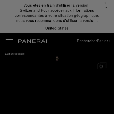
Fermer
Vous êtes en train d’utiliser la version :
✕
Switzerland
Pour accéder aux informations
mer
correspondantes à votre situation géographique,
nous vous recommandons d'utiliser la version :
United States
Rechercher
Panier
0
Édition spéciale