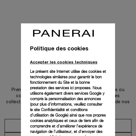
Politique des cookies
Accepter les cookies techniques
Le présent site Internet utilise des cookies et
technologies similaires pour garantir le bon
Prendre contact
fonctionnement du Site et la bonne
prestation des services ici proposes. Nous
Prenez rendez-vous dans l’une de nos boutiques ou
utilisons également divers services Google y
contactez notre conciergerie pour découvrir les
compris la personnalisation des annonces
collections et bénéficier des conseils ou services de nos
(pour plus d'informations, veuillez consulter
ambassadeurs.
le
site Confidentialité et conditions
d'utilisation de Google
) ainsi que nos propres
cookies analytiques et ceux de tiers afin de
comprendre et d'améliorer l'expérience de
Prendre un rendez-vous
navigation de l'utilisateur, et d'envoyer des