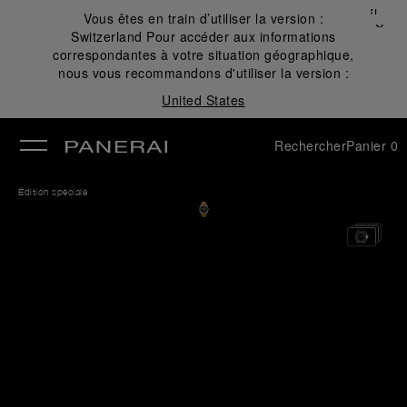
Fermer
Vous êtes en train d’utiliser la version :
✕
Switzerland
Pour accéder aux informations
mer
correspondantes à votre situation géographique,
nous vous recommandons d'utiliser la version :
United States
Rechercher
Panier
0
Édition spéciale