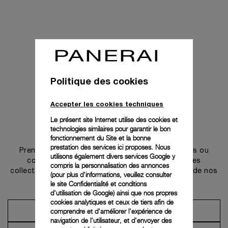
Politique des cookies
Accepter les cookies techniques
Le présent site Internet utilise des cookies et
technologies similaires pour garantir le bon
Prendre contact
fonctionnement du Site et la bonne
prestation des services ici proposes. Nous
Prenez rendez-vous dans l’une de nos boutiques ou
utilisons également divers services Google y
contactez notre conciergerie pour découvrir les
compris la personnalisation des annonces
collections et bénéficier des conseils ou services de nos
(pour plus d'informations, veuillez consulter
ambassadeurs.
le
site Confidentialité et conditions
d'utilisation de Google
) ainsi que nos propres
cookies analytiques et ceux de tiers afin de
comprendre et d'améliorer l'expérience de
Prendre un rendez-vous
navigation de l'utilisateur, et d'envoyer des