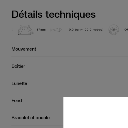
Détails techniques
47mm
10.0 bar (~100.0 metres)
OP
Mouvement
Boîtier
Lunette
Fond
Bracelet et boucle