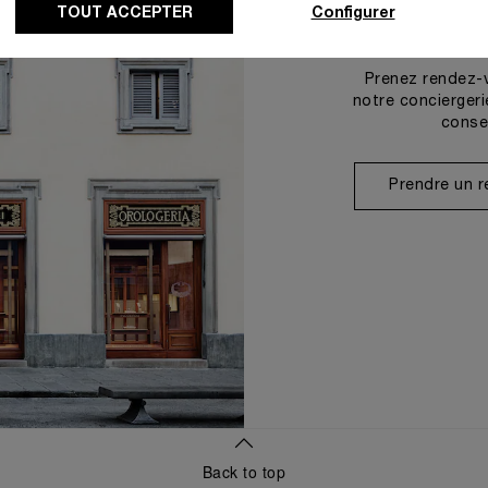
TOUT ACCEPTER
Configurer
Prenez rendez-
notre conciergeri
conse
Prendre un 
Back to top