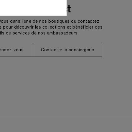
Prendre contact
vous dans l’une de nos boutiques ou contactez
e pour découvrir les collections et bénéficier des
ils ou services de nos ambassadeurs.
rendez-vous
Contacter la conciergerie