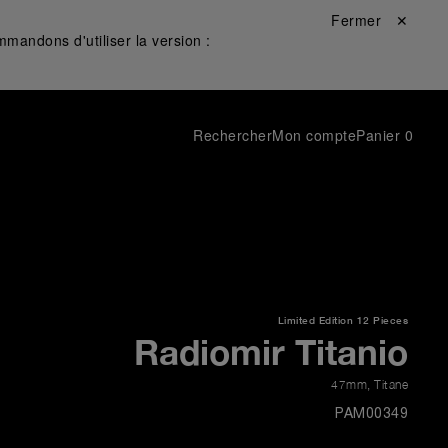
Fermer ✕
mandons d'utiliser la version :
Rechercher
Mon compte
Panier
0
Limited Edition
12 Pieces
Radiomir Titanio
47mm
,
Titane
PAM00349