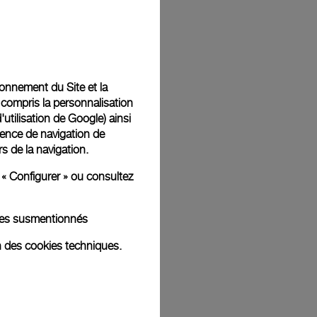
Back
tionnement du Site et la
 compris la personnalisation
d'utilisation de Google
) ainsi
ience de navigation de
rs de la navigation.
 « Configurer » ou consultez
kies susmentionnés
n des cookies techniques.