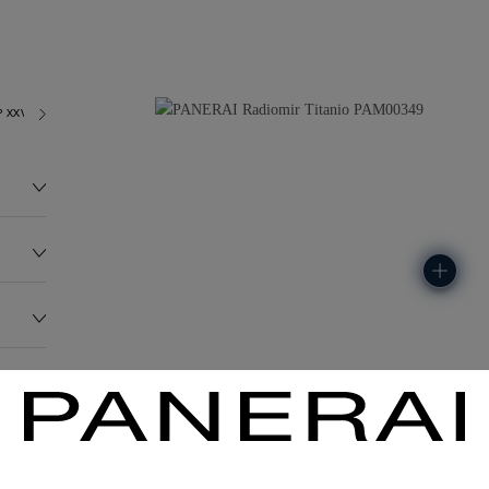
 XXVII
92.1G