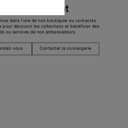
Prendre contact
vous dans l’une de nos boutiques ou contactez
e pour découvrir les collections et bénéficier des
ils ou services de nos ambassadeurs.
rendez-vous
Contacter la conciergerie