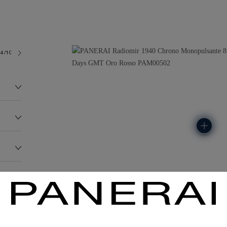
4/10
181.0G