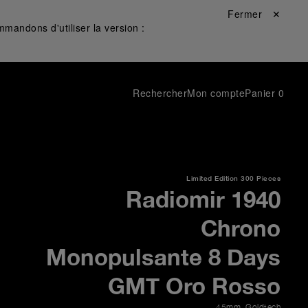
Fermer ✕
mandons d'utiliser la version :
Rechercher
Mon compte
Panier
0
Limited Edition
300 Pieces
Radiomir 1940
Chrono
Monopulsante 8 Days
GMT Oro Rosso
45mm
,
Goldtech