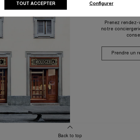
TOUT ACCEPTER
Configurer
Prenez rendez-
notre conciergeri
conse
Prendre un 
Back to top