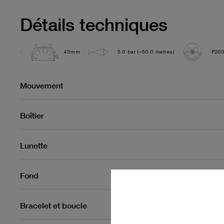
Détails techniques
45mm
5.0 bar (~50.0 metres)
P200
Mouvement
Boîtier
Lunette
Fond
Bracelet et boucle