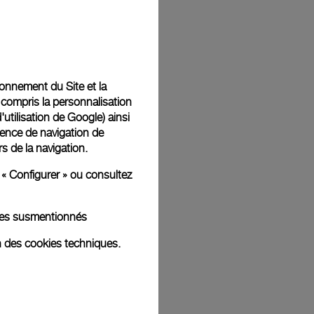
Back
tionnement du Site et la
 compris la personnalisation
d'utilisation de Google
) ainsi
ience de navigation de
rs de la navigation.
 « Configurer » ou consultez
kies susmentionnés
n des cookies techniques.