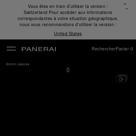
Fermer
Vous êtes en train d’utiliser la version :
✕
Switzerland
Pour accéder aux informations
mer
correspondantes à votre situation géographique,
nous vous recommandons d'utiliser la version :
United States
Rechercher
Panier
0
Édition spéciale