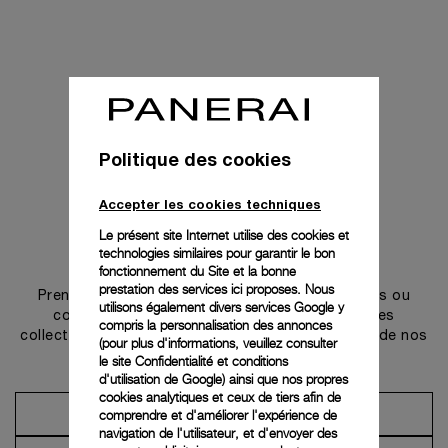
Politique des cookies
Accepter les cookies techniques
Le présent site Internet utilise des cookies et
technologies similaires pour garantir le bon
Prendre contact
fonctionnement du Site et la bonne
prestation des services ici proposes. Nous
Prenez rendez-vous dans l’une de nos boutiques ou
utilisons également divers services Google y
contactez notre conciergerie pour découvrir les
compris la personnalisation des annonces
collections et bénéficier des conseils ou services de nos
(pour plus d'informations, veuillez consulter
ambassadeurs.
le
site Confidentialité et conditions
d'utilisation de Google
) ainsi que nos propres
cookies analytiques et ceux de tiers afin de
comprendre et d'améliorer l'expérience de
Prendre un rendez-vous
navigation de l'utilisateur, et d'envoyer des