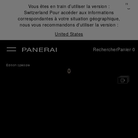
Fermer
Vous êtes en train d’utiliser la version :
✕
Switzerland
Pour accéder aux informations
mer
correspondantes à votre situation géographique,
nous vous recommandons d'utiliser la version :
United States
Rechercher
Panier
0
Édition spéciale