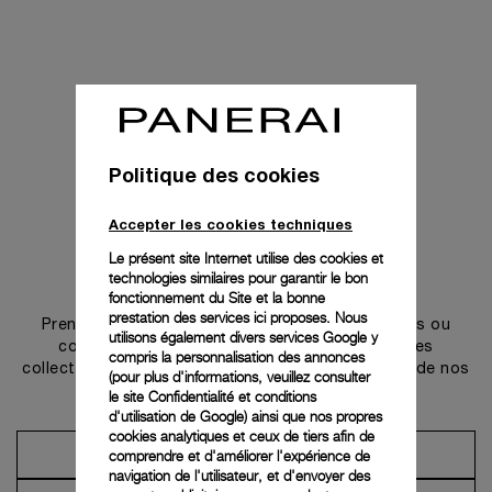
Politique des cookies
Accepter les cookies techniques
Le présent site Internet utilise des cookies et
technologies similaires pour garantir le bon
Prendre contact
fonctionnement du Site et la bonne
prestation des services ici proposes. Nous
Prenez rendez-vous dans l’une de nos boutiques ou
utilisons également divers services Google y
contactez notre conciergerie pour découvrir les
compris la personnalisation des annonces
collections et bénéficier des conseils ou services de nos
(pour plus d'informations, veuillez consulter
ambassadeurs.
le
site Confidentialité et conditions
d'utilisation de Google
) ainsi que nos propres
cookies analytiques et ceux de tiers afin de
comprendre et d'améliorer l'expérience de
Prendre un rendez-vous
navigation de l'utilisateur, et d'envoyer des