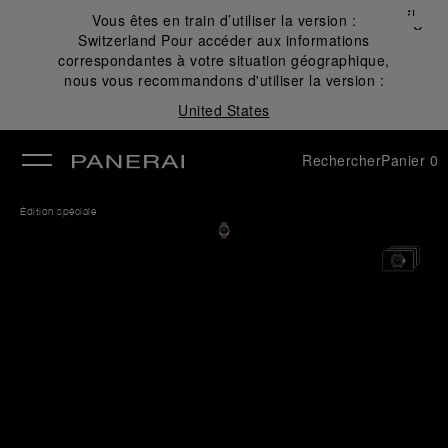
Fermer
Vous êtes en train d’utiliser la version :
✕
Switzerland
Pour accéder aux informations
mer
correspondantes à votre situation géographique,
nous vous recommandons d'utiliser la version :
United States
Rechercher
Panier
0
Édition spéciale