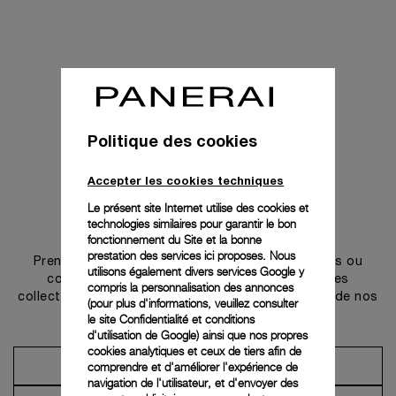
Politique des cookies
Accepter les cookies techniques
Le présent site Internet utilise des cookies et
technologies similaires pour garantir le bon
Prendre contact
fonctionnement du Site et la bonne
prestation des services ici proposes. Nous
Prenez rendez-vous dans l’une de nos boutiques ou
utilisons également divers services Google y
contactez notre conciergerie pour découvrir les
compris la personnalisation des annonces
collections et bénéficier des conseils ou services de nos
(pour plus d'informations, veuillez consulter
ambassadeurs.
le
site Confidentialité et conditions
d'utilisation de Google
) ainsi que nos propres
cookies analytiques et ceux de tiers afin de
comprendre et d'améliorer l'expérience de
Prendre un rendez-vous
navigation de l'utilisateur, et d'envoyer des