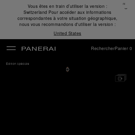
Fermer
Vous êtes en train d’utiliser la version :
✕
Switzerland
Pour accéder aux informations
mer
correspondantes à votre situation géographique,
nous vous recommandons d'utiliser la version :
United States
Rechercher
Panier
0
Édition spéciale