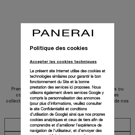
Politique des cookies
Accepter les cookies techniques
Le présent site Internet utilise des cookies et
technologies similaires pour garantir le bon
Prendre contact
fonctionnement du Site et la bonne
prestation des services ici proposes. Nous
Prenez rendez-vous dans l’une de nos boutiques ou
utilisons également divers services Google y
contactez notre conciergerie pour découvrir les
compris la personnalisation des annonces
collections et bénéficier des conseils ou services de nos
(pour plus d'informations, veuillez consulter
ambassadeurs.
le
site Confidentialité et conditions
d'utilisation de Google
) ainsi que nos propres
cookies analytiques et ceux de tiers afin de
comprendre et d'améliorer l'expérience de
Prendre un rendez-vous
navigation de l'utilisateur, et d'envoyer des