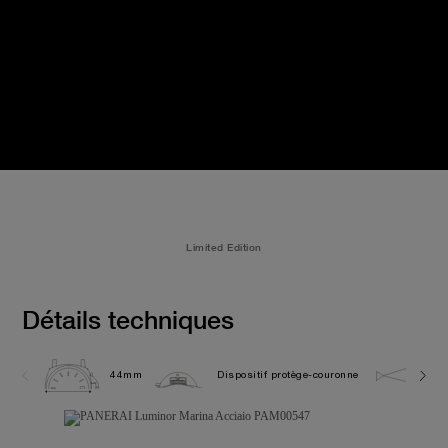
Limited Edition
Détails techniques
44mm
Dispositif protège-couronne
30