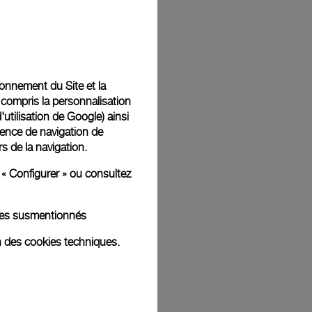
Back
tionnement du Site et la
 compris la personnalisation
d'utilisation de Google
) ainsi
ience de navigation de
rs de la navigation.
 « Configurer » ou consultez
kies susmentionnés
n des cookies techniques.