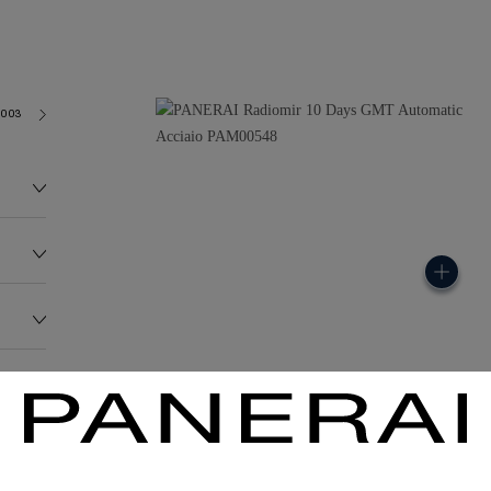
2003
237.0G