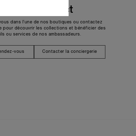
Prendre contact
vous dans l’une de nos boutiques ou contactez
e pour découvrir les collections et bénéficier des
ils ou services de nos ambassadeurs.
rendez-vous
Contacter la conciergerie