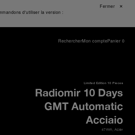
Fermer ✕
mandons d'utiliser la version :
Rechercher
Mon compte
Panier
0
Limited Edition
10 Pieces
Radiomir 10 Days
GMT Automatic
Acciaio
47mm
,
Acier