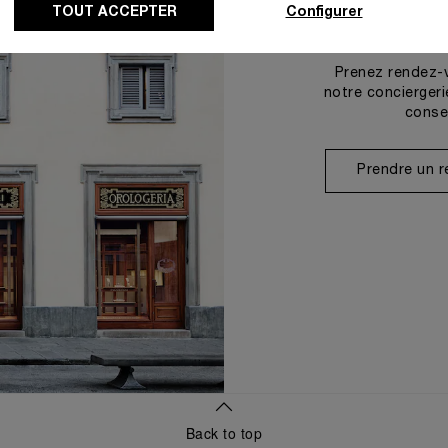
TOUT ACCEPTER
Configurer
Prenez rendez-
notre conciergeri
conse
Prendre un 
Back to top