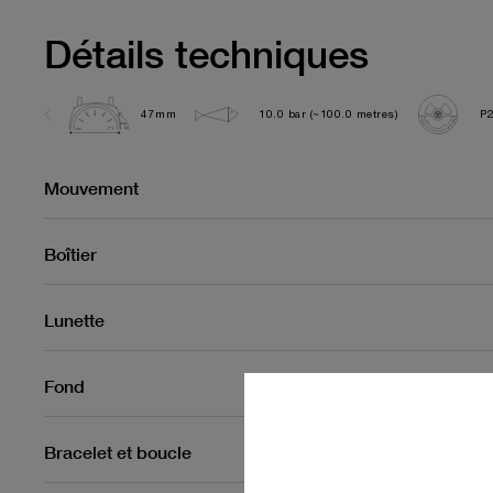
Détails techniques
47mm
10.0 bar (~100.0 metres)
P
Mouvement
Boîtier
Lunette
Fond
Bracelet et boucle