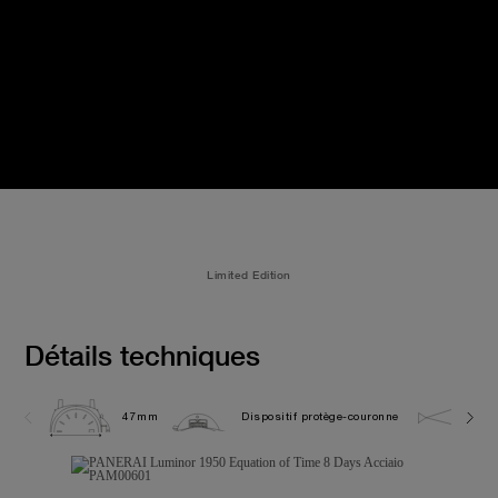
Limited Edition
Détails techniques
47mm
Dispositif protège-couronne
10