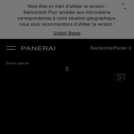
Fermer
Vous êtes en train d’utiliser la version :
✕
Switzerland
Pour accéder aux informations
mer
correspondantes à votre situation géographique,
nous vous recommandons d'utiliser la version :
United States
Rechercher
Panier
0
Édition spéciale