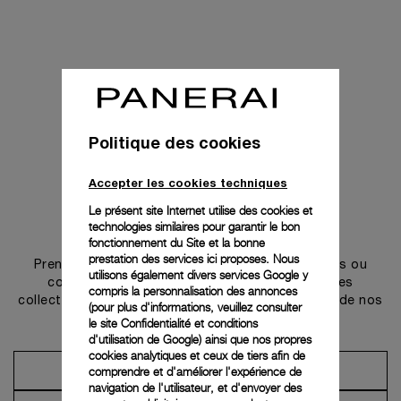
Politique des cookies
Accepter les cookies techniques
Le présent site Internet utilise des cookies et
technologies similaires pour garantir le bon
Prendre contact
fonctionnement du Site et la bonne
prestation des services ici proposes. Nous
Prenez rendez-vous dans l’une de nos boutiques ou
utilisons également divers services Google y
contactez notre conciergerie pour découvrir les
compris la personnalisation des annonces
collections et bénéficier des conseils ou services de nos
(pour plus d'informations, veuillez consulter
ambassadeurs.
le
site Confidentialité et conditions
d'utilisation de Google
) ainsi que nos propres
cookies analytiques et ceux de tiers afin de
comprendre et d'améliorer l'expérience de
Prendre un rendez-vous
navigation de l'utilisateur, et d'envoyer des