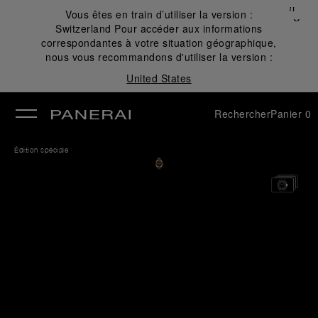
Fermer
Vous êtes en train d’utiliser la version :
✕
Switzerland
Pour accéder aux informations
mer
correspondantes à votre situation géographique,
nous vous recommandons d'utiliser la version :
United States
Rechercher
Panier
0
Édition spéciale