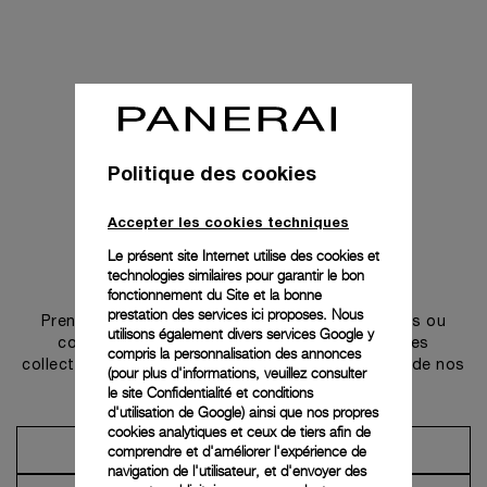
Politique des cookies
Accepter les cookies techniques
Le présent site Internet utilise des cookies et
technologies similaires pour garantir le bon
Prendre contact
fonctionnement du Site et la bonne
prestation des services ici proposes. Nous
Prenez rendez-vous dans l’une de nos boutiques ou
utilisons également divers services Google y
contactez notre conciergerie pour découvrir les
compris la personnalisation des annonces
collections et bénéficier des conseils ou services de nos
(pour plus d'informations, veuillez consulter
ambassadeurs.
le
site Confidentialité et conditions
d'utilisation de Google
) ainsi que nos propres
cookies analytiques et ceux de tiers afin de
comprendre et d'améliorer l'expérience de
Prendre un rendez-vous
navigation de l'utilisateur, et d'envoyer des