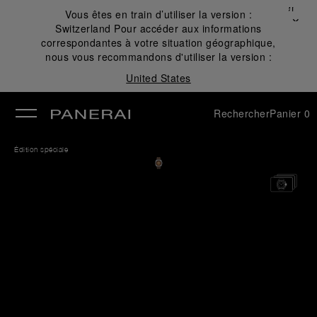
Fermer
Vous êtes en train d’utiliser la version :
✕
Switzerland
Pour accéder aux informations
mer
correspondantes à votre situation géographique,
nous vous recommandons d'utiliser la version :
United States
Rechercher
Panier
0
Édition spéciale