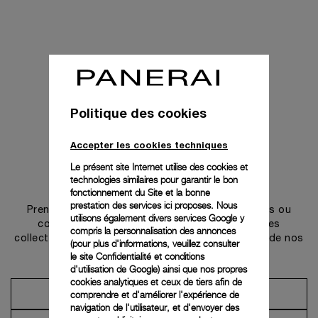
Politique des cookies
Accepter les cookies techniques
Le présent site Internet utilise des cookies et
technologies similaires pour garantir le bon
Prendre contact
fonctionnement du Site et la bonne
prestation des services ici proposes. Nous
Prenez rendez-vous dans l’une de nos boutiques ou
utilisons également divers services Google y
contactez notre conciergerie pour découvrir les
compris la personnalisation des annonces
collections et bénéficier des conseils ou services de nos
(pour plus d'informations, veuillez consulter
ambassadeurs.
le
site Confidentialité et conditions
d'utilisation de Google
) ainsi que nos propres
cookies analytiques et ceux de tiers afin de
comprendre et d'améliorer l'expérience de
Prendre un rendez-vous
navigation de l'utilisateur, et d'envoyer des