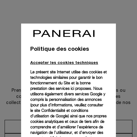
Politique des cookies
Accepter les cookies techniques
Le présent site Internet utilise des cookies et
technologies similaires pour garantir le bon
Prendre contact
fonctionnement du Site et la bonne
prestation des services ici proposes. Nous
Prenez rendez-vous dans l’une de nos boutiques ou
utilisons également divers services Google y
contactez notre conciergerie pour découvrir les
compris la personnalisation des annonces
collections et bénéficier des conseils ou services de nos
(pour plus d'informations, veuillez consulter
ambassadeurs.
le
site Confidentialité et conditions
d'utilisation de Google
) ainsi que nos propres
cookies analytiques et ceux de tiers afin de
comprendre et d'améliorer l'expérience de
Prendre un rendez-vous
navigation de l'utilisateur, et d'envoyer des