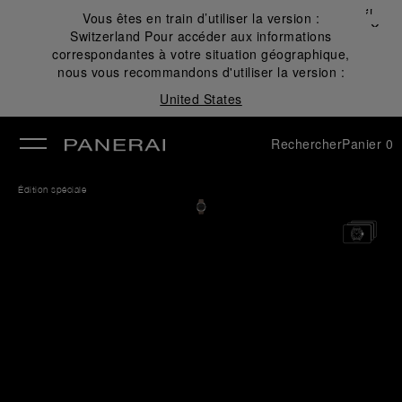
Fermer
Vous êtes en train d’utiliser la version :
✕
Switzerland
Pour accéder aux informations
mer
correspondantes à votre situation géographique,
nous vous recommandons d'utiliser la version :
United States
Rechercher
Panier
0
Édition spéciale