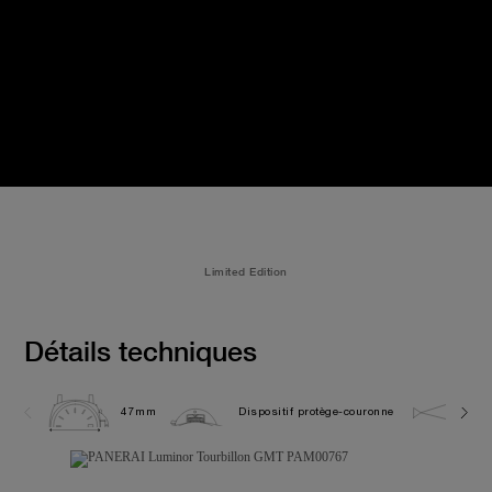
Limited Edition
Détails techniques
47mm
Dispositif protège-couronne
10