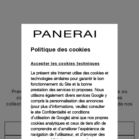
Politique des cookies
Accepter les cookies techniques
Le présent site Internet utilise des cookies et
technologies similaires pour garantir le bon
Prendre contact
fonctionnement du Site et la bonne
prestation des services ici proposes. Nous
Prenez rendez-vous dans l’une de nos boutiques ou
utilisons également divers services Google y
contactez notre conciergerie pour découvrir les
compris la personnalisation des annonces
collections et bénéficier des conseils ou services de nos
(pour plus d'informations, veuillez consulter
ambassadeurs.
le
site Confidentialité et conditions
d'utilisation de Google
) ainsi que nos propres
cookies analytiques et ceux de tiers afin de
comprendre et d'améliorer l'expérience de
Prendre un rendez-vous
navigation de l'utilisateur, et d'envoyer des