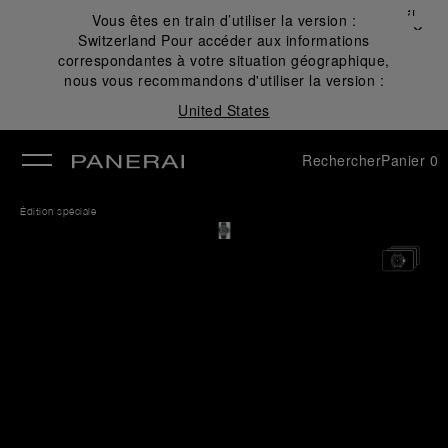
Fermer
Vous êtes en train d’utiliser la version :
✕
Switzerland
Pour accéder aux informations
mer
correspondantes à votre situation géographique,
nous vous recommandons d'utiliser la version :
United States
Rechercher
Panier
0
Édition spéciale