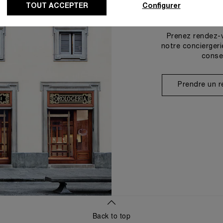
TOUT ACCEPTER
Configurer
Prenez rendez-
notre conciergeri
conse
Prendre un 
Back to top