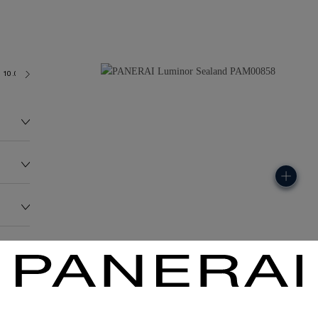
10.0 bar (~100.0 metres)
P9000
163.0G