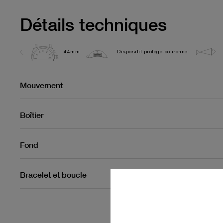
Détails techniques
44mm
Dispositif protège-couronne
Mouvement
Boîtier
Fond
Bracelet et boucle