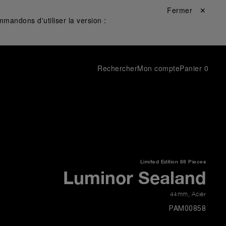
Fermer ✕
mandons d'utiliser la version :
Rechercher
Mon compte
Panier
0
Limited Edition
88 Pieces
Luminor Sealand
44mm
,
Acier
PAM00858