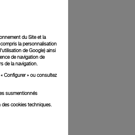
Back
tionnement du Site et la
 compris la personnalisation
d'utilisation de Google
) ainsi
ience de navigation de
rs de la navigation.
 « Configurer » ou consultez
kies susmentionnés
n des cookies techniques.