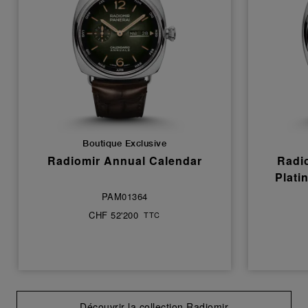
Boutique Exclusive
Radiomir Annual Calendar
Radi
Plati
PAM01364
CHF 52'200
TTC
Découvrir la collection Radiomir