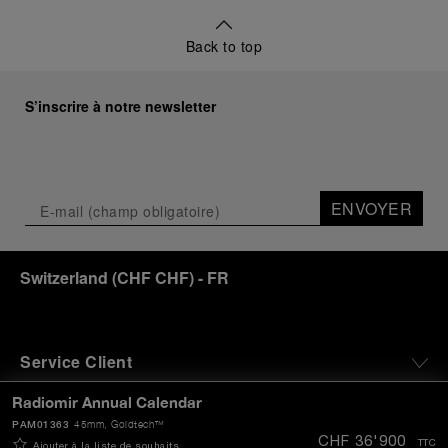
Back to top
S’inscrire à notre newsletter
ENVOYER
Switzerland
(
CHF CHF
)
- FR
Service Client
Radiomir Annual Calendar
Le Monde De Panerai
PAM01363
45mm
, Goldtech™
CHF 36'900
TTC
Ajouter à la liste de souhaits