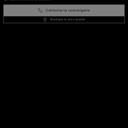
Mentions Légales
Contacter la conciergerie
Boutique la plus proche
Autres
Rester en contact
Besoin d’aide ?
N
ous contacter
.
+3197010205770
OFFICINE PANERAI®
© 2026 
PANERAI
P.I. 12155270155