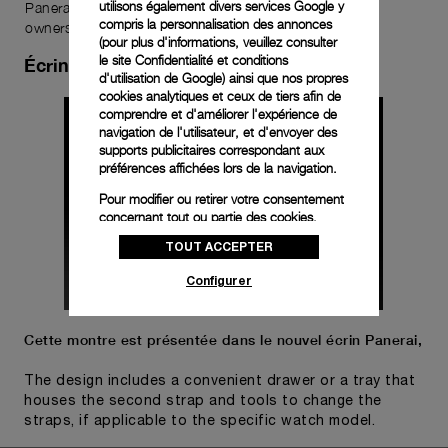
utilisons également divers services Google y
Panerai timepiece, enhancing its versatility and your
compris la personnalisation des annonces
ownership experience.
(pour plus d'informations, veuillez consulter
le
site Confidentialité et conditions
Écrin de montre
d'utilisation de Google
) ainsi que nos propres
cookies analytiques et ceux de tiers afin de
comprendre et d'améliorer l'expérience de
navigation de l'utilisateur, et d'envoyer des
supports publicitaires correspondant aux
préférences affichées lors de la navigation.
Pour modifier ou retirer votre consentement
concernant tout ou partie des cookies,
cliquez sur « Configurer » ou consultez notre
TOUT ACCEPTER
politique des cookies
pour obtenir plus
d’informations.
Configurer
En cliquant sur « Tout accepter », vous
donnez votre consentement pour l’utilisation
des cookies susmentionnés
Cette montre est présentée dans le nouvel écrin Panerai,
En cliquant sur « Tout refuser », vous
The design includes a convenient drawer or a tray that
donnez votre consentement uniquement
houses the second strap and tools to change the
pour l’utilisation des cookies techniques.
straps, if applicable to the specific watch model.