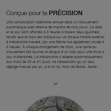
Conçue pour la
PRÉCISION
Une complication calendrier annuel dans un mouvement
automatique avec réserve de marche de trois jours. La date
et le jour sont affichés à 3 heures à travers deux guichets,
tandis que le mois est indiqué sur un disque mobile externe,
à mécanisme breveté, par une flèche fixe également située à
3 heures. À chaque changement de mois, une came du
mouvement fait tourner le disque d’un cran pour une mise à
jour instantanée. Le mécanisme s’adapte automatiquement
aux mois de 30 et 31 jours, ne nécessitant qu’un seul
réglage manuel par an, à la fin du mois de février. Après
avoir réglé le mois et la date, un correcteur placé sur le côté
gauche du boîtier permet de changer de jour clic par clic,
améliorant d’autant plus la lisibilité et la fonctionnalité de la
montre. Le dispositif de changement d’heure rapide permet
de déplacer l’aiguille des heures par incréments d’une heure
sans affecter l’aiguille des minutes ni la marche.