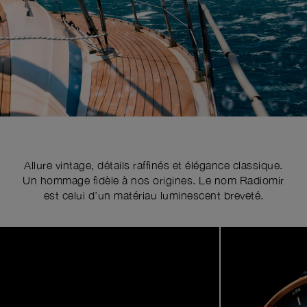
Allure vintage, détails raffinés et élégance classique.
Un hommage fidèle à nos origines. Le nom Radiomir
est celui d’un matériau luminescent breveté.
Image
1
of
5