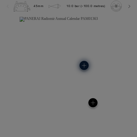
45mm
10.0 bar (~100.0 metres)
P901