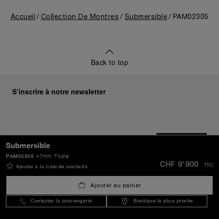
Accueil
Collection De Montres
Submersible
PAM02305
Back to top
S’inscrire à notre newsletter
ENVOYER
Submersible
PAM02305
47mm
, Titane
CHF 9'900
TTC
Ajouter à la liste de souhaits
Switzerland
(
CHF CHF
)
- FR
Ajouter au panier
Contacter la conciergerie
Boutique la plus proche
Service Client