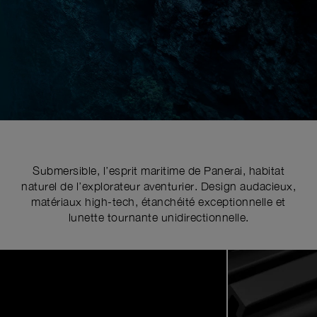
Submersible, l’esprit maritime de Panerai, habitat
naturel de l’explorateur aventurier. Design audacieux,
matériaux high-tech, étanchéité exceptionnelle et
lunette tournante unidirectionnelle.
Image
1
of
5