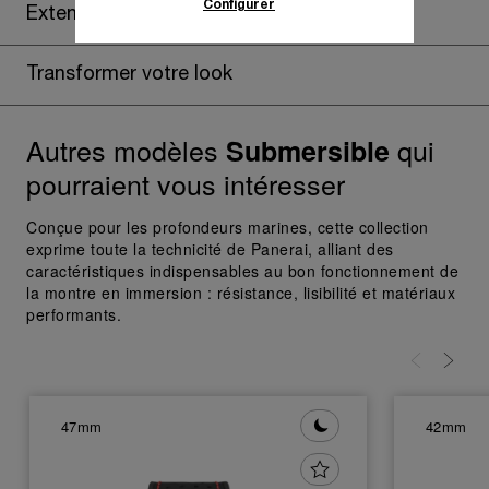
Configurer
Extension de garantie
En cliquant sur « Tout accepter », vous
donnez votre consentement pour l’utilisation
des cookies susmentionnés
Transformer votre look
En cliquant sur « Tout refuser », vous
donnez votre consentement uniquement
Autres modèles
qui
pour l’utilisation des cookies techniques.
Submersible
pourraient vous intéresser
Conçue pour les profondeurs marines, cette collection
exprime toute la technicité de Panerai, alliant des
caractéristiques indispensables au bon fonctionnement de
la montre en immersion : résistance, lisibilité et matériaux
performants.
47mm
42mm