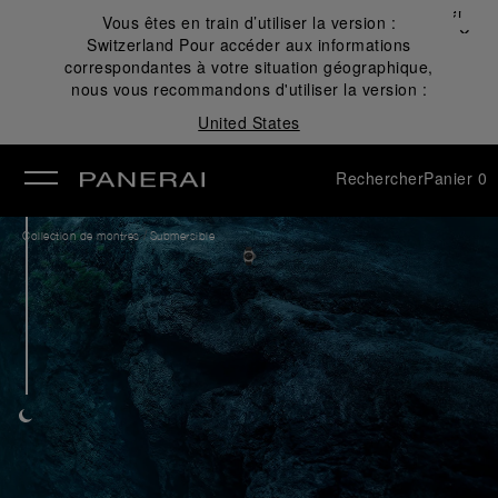
Fermer
Vous êtes en train d’utiliser la version :
✕
Switzerland
Pour accéder aux informations
mer
correspondantes à votre situation géographique,
nous vous recommandons d'utiliser la version :
United States
Rechercher
Panier
0
/
Collection de montres
Submersible