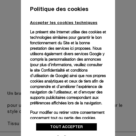
Politique des cookies
Accepter les cookies techniques
Le présent site Internet utilise des cookies et
technologies similaires pour garantir le bon
fonctionnement du Site et la bonne
prestation des services ici proposes. Nous
utilisons également divers services Google y
compris la personnalisation des annonces
(pour plus d'informations, veuillez consulter
le
site Confidentialité et conditions
d'utilisation de Google
) ainsi que nos propres
cookies analytiques et ceux de tiers afin de
comprendre et d'améliorer l'expérience de
navigation de l'utilisateur, et d'envoyer des
Un bracelet supplémentaire est également inclus,
supports publicitaires correspondant aux
préférences affichées lors de la navigation.
pour une polyvalence pratique sans compromis sur le
style choisi de la montre.
Pour modifier ou retirer votre consentement
concernant tout ou partie des cookies,
cliquez sur « Configurer » ou consultez notre
Tissu gris, STD, 26/22
TOUT ACCEPTER
politique des cookies
pour obtenir plus
d’informations.