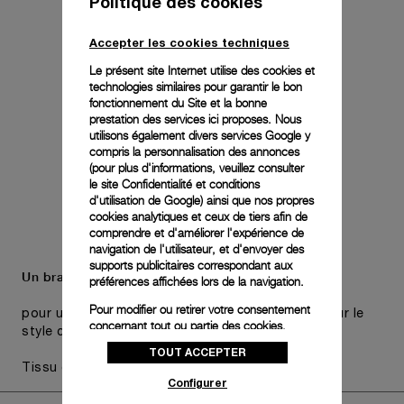
Politique des cookies
Accepter les cookies techniques
Le présent site Internet utilise des cookies et
technologies similaires pour garantir le bon
fonctionnement du Site et la bonne
prestation des services ici proposes. Nous
utilisons également divers services Google y
compris la personnalisation des annonces
(pour plus d'informations, veuillez consulter
le
site Confidentialité et conditions
d'utilisation de Google
) ainsi que nos propres
cookies analytiques et ceux de tiers afin de
comprendre et d'améliorer l'expérience de
navigation de l'utilisateur, et d'envoyer des
supports publicitaires correspondant aux
Un bracelet supplémentaire est également inclus,
préférences affichées lors de la navigation.
Pour modifier ou retirer votre consentement
pour une polyvalence pratique sans compromis sur le
concernant tout ou partie des cookies,
style choisi de la montre.
cliquez sur « Configurer » ou consultez notre
TOUT ACCEPTER
politique des cookies
pour obtenir plus
Tissu gris, STD, 26/22
d’informations.
Configurer
En cliquant sur « Tout accepter », vous