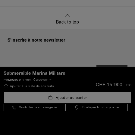
Back to top
S’inscrire à notre newsletter
ENVOYER
Submersible Marina Militare
PAM02979
47mm
, Carbotech™
CHF 15'900
TTC
Ajouter à la liste de souhaits
Switzerland
(
CHF CHF
)
- FR
Ajouter au panier
Contacter la conciergerie
Boutique la plus proche
Service Client