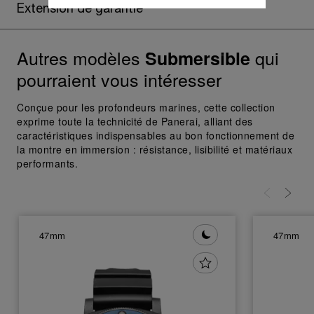
Extension de garantie
donnez votre consentement pour l’utilisation
des cookies susmentionnés
En cliquant sur « Tout refuser », vous
Autres modèles
qui
Submersible
donnez votre consentement uniquement
pour l’utilisation des cookies techniques.
pourraient vous intéresser
Conçue pour les profondeurs marines, cette collection
exprime toute la technicité de Panerai, alliant des
caractéristiques indispensables au bon fonctionnement de
la montre en immersion : résistance, lisibilité et matériaux
performants.
47mm
47mm