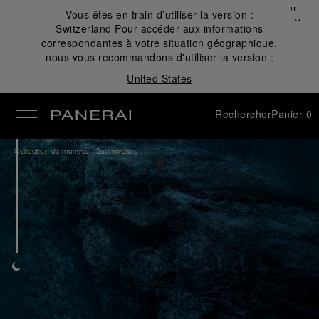
Fermer
Vous êtes en train d’utiliser la version :
✕
Switzerland
Pour accéder aux informations
mer
correspondantes à votre situation géographique,
nous vous recommandons d'utiliser la version :
United States
Rechercher
Panier
0
/
Collection de montres
Submersible