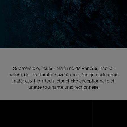
Submersible, l’esprit maritime de Panerai, habitat
naturel de l’explorateur aventurier. Design audacieux,
matériaux high-tech, étanchéité exceptionnelle et
lunette tournante unidirectionnelle.
Image
1
of
6