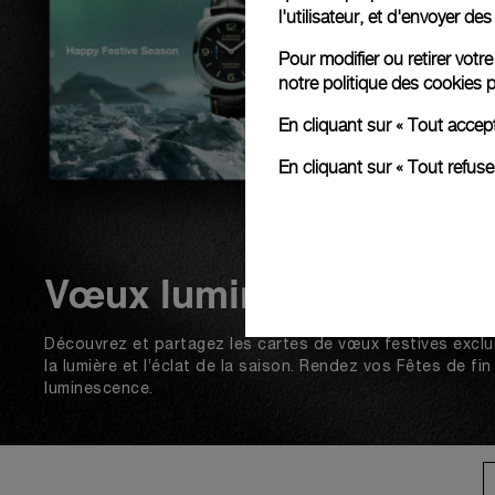
l'utilisateur, et d'envoyer d
Pour modifier ou retirer vot
notre
politique des cookies
p
En cliquant sur « Tout accep
En cliquant sur « Tout refus
Vœux lumineux
Découvrez et partagez les cartes de vœux festives exclu
la lumière et l’éclat de la saison. Rendez vos Fêtes de f
luminescence.