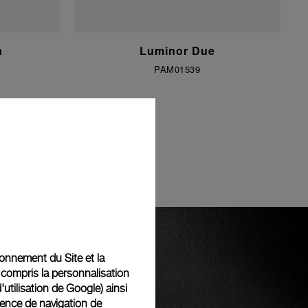
a
Luminor Due
PAM01539
tionnement du Site et la
 compris la personnalisation
d'utilisation de Google
) ainsi
ience de navigation de