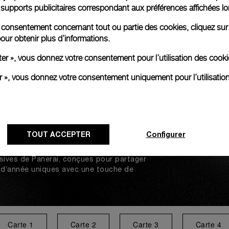
es supports publicitaires correspondant aux préférences affichées lo
re consentement concernant tout ou partie des cookies, cliquez sur
our obtenir plus d’informations.
ter », vous donnez votre consentement pour l’utilisation des coo
er », vous donnez votre consentement uniquement pour l’utilisatio
TOUT ACCEPTER
Configurer
sives de Panerai, conçues pour partager
in d’année uniques avec une touche de
Carte 1
Carte 2
Carte 3
Carte 4