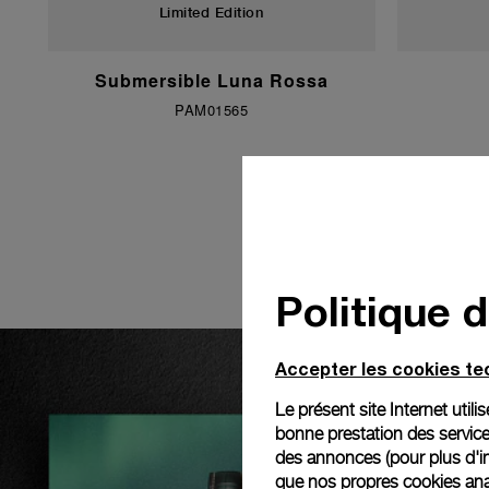
Limited Edition
Submersible Luna Rossa
PAM01565
Politique 
Accepter les cookies t
Le présent site Internet util
bonne prestation des service
des annonces (pour plus d'in
que nos propres cookies anal