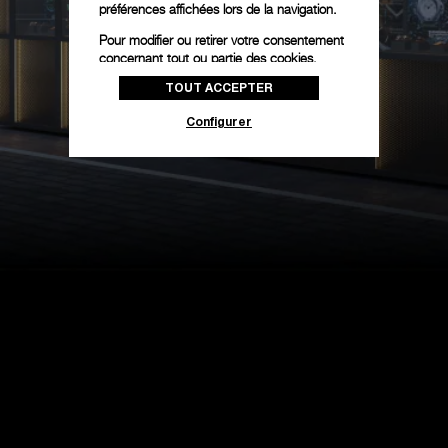
préférences affichées lors de la navigation.
Pour modifier ou retirer votre consentement
concernant tout ou partie des cookies,
cliquez sur « Configurer » ou consultez notre
TOUT ACCEPTER
politique des cookies
pour obtenir plus
d’informations.
Configurer
En cliquant sur « Tout accepter », vous
donnez votre consentement pour l’utilisation
des cookies susmentionnés
En cliquant sur « Tout refuser », vous
donnez votre consentement uniquement
pour l’utilisation des cookies techniques.