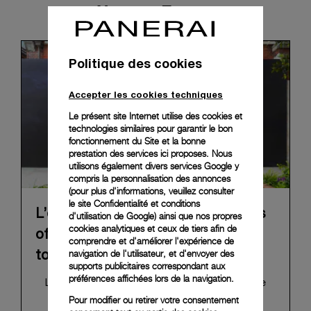
News & Events
Politique des cookies
Accepter les cookies techniques
Le présent site Internet utilise des cookies et
technologies similaires pour garantir le bon
fonctionnement du Site et la bonne
prestation des services ici proposes. Nous
utilisons également divers services Google y
compris la personnalisation des annonces
(pour plus d'informations, veuillez consulter
le
site Confidentialité et conditions
L’exposition itinérante « The Depths
d'utilisation de Google
) ainsi que nos propres
cookies analytiques et ceux de tiers afin de
of Time » de Panerai achève sa
comprendre et d'améliorer l'expérience de
navigation de l'utilisateur, et d'envoyer des
tournée à Taipei
supports publicitaires correspondant aux
préférences affichées lors de la navigation.
L’exposition « The Depths of Time », qui retrace
l'histoire de Panerai, a conclu sa tournée
Pour modifier ou retirer votre consentement