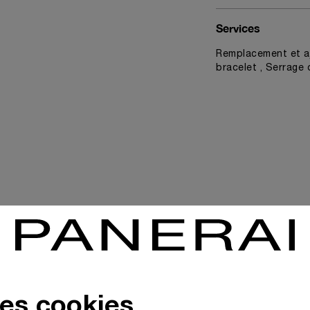
Services
Remplacement et aj
bracelet , Serrage 
News & Events
des cookies