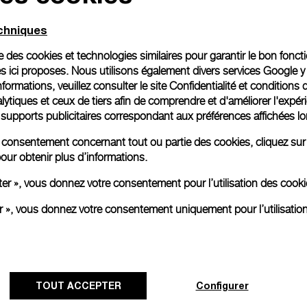
echniques
ise des cookies et technologies similaires pour garantir le bon fonc
s ici proposes. Nous utilisons également divers services Google y
formations, veuillez consulter le
site Confidentialité et conditions 
ytiques et ceux de tiers afin de comprendre et d'améliorer l'expér
es supports publicitaires correspondant aux préférences affichées lo
re consentement concernant tout ou partie des cookies, cliquez sur
our obtenir plus d’informations.
ter », vous donnez votre consentement pour l’utilisation des coo
er », vous donnez votre consentement uniquement pour l’utilisatio
Panerai et Luna Rossa célèbrent un
début triomphant à la régate
préliminaire de Cagliari
TOUT ACCEPTER
Configurer
La régate préliminaire de la 38e Coupe de l’America à
Cagliari s’est conclue par une victoire triomphante de