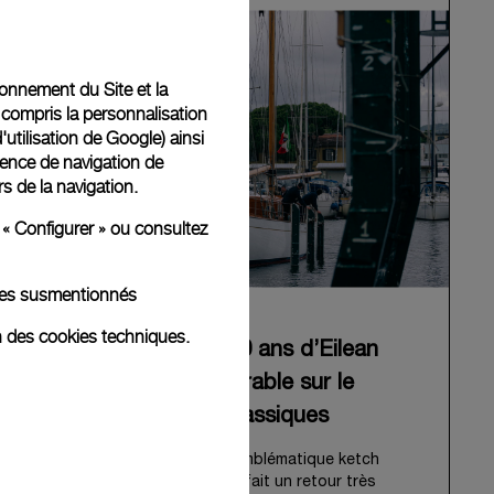
tionnement du Site et la
 compris la personnalisation
d'utilisation de Google
) ainsi
ience de navigation de
rs de la navigation.
 « Configurer » ou consultez
kies susmentionnés
n des cookies techniques.
Panerai célèbre les 90 ans d’Eilean
avec un retour mémorable sur le
circuit des régates classiques
Pour son 90e anniversaire, l’emblématique ketch
bermudien de Panerai, Eilean, fait un retour très