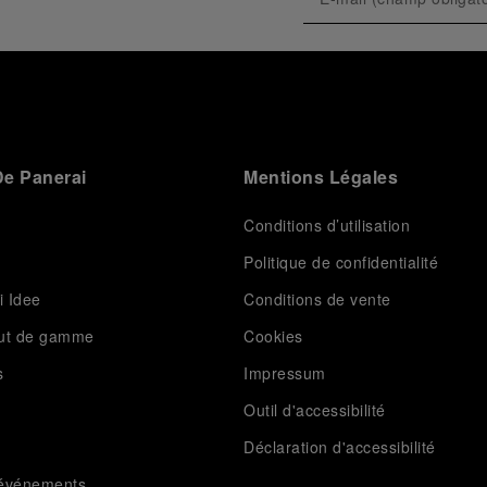
pour accueillir une sélection de journalistes et de VIC
lors d'un événement exclusif. Les invités ont pu
rencontrer l’équipe Luna Rossa et suivre les régates
de haut niveau directement sur l’eau. Cet événement
a réaffirmé avec force les valeurs fondamentales de
la Maison, au cœur du design de ses créations
contemporaines : la performance et l’inlassable
quête d'innovation, en repoussant toujours ses
e Panerai
Mentions Légales
propres limites.
L’attention se reporte désormais sur la deuxième
régate préliminaire de la 38e Coupe de l’America, qui
Conditions d’utilisation
se tiendra à Naples du 24 au 27 septembre 2026.
Politique de confidentialité
i Idee
Conditions de vente
aut de gamme
Cookies
s
Impressum
Outil d'accessibilité
Déclaration d'accessibilité
t événements