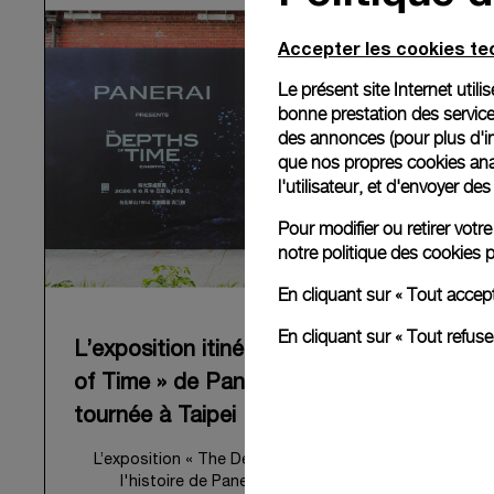
Accepter les cookies t
Le présent site Internet util
bonne prestation des service
des annonces (pour plus d'in
que nos propres cookies anal
l'utilisateur, et d'envoyer d
Pour modifier ou retirer vot
notre
politique des cookies
p
En cliquant sur « Tout accep
En cliquant sur « Tout refus
L’exposition itinérante « The Depths
of Time » de Panerai achève sa
tournée à Taipei
L’exposition « The Depths of Time », qui retrace
l'histoire de Panerai, a conclu sa tournée