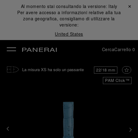
Al momento stai consultando la versione:
Italy
Chiudi ✕
Per avere accesso a informazioni relative alla tua
udi
zona geografica, consigliamo di utilizzare la
versione:
United States
Cerca
Carrello
0
La misura XS ha solo un passante
22/18 mm
PAM Click™