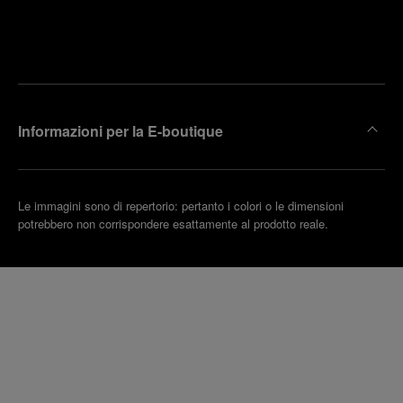
Trova la
rendi un
boutique
untamento
più
vicina
Informazioni per la E-boutique
Le immagini sono di repertorio: pertanto i colori o le dimensioni
potrebbero non corrispondere esattamente al prodotto reale.