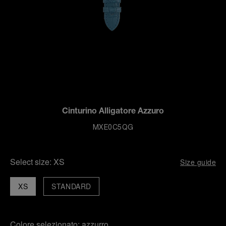
Cinturino Alligatore Azzuro
MXE0C5QG
Select size:
XS
Size guide
XS
STANDARD
Colore selezionato:
azzurro