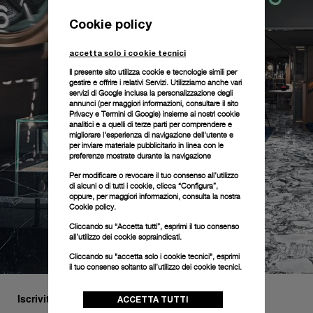
Cookie policy
accetta solo i cookie tecnici
Il presente sito utilizza cookie e tecnologie simili per
gestire e offrire i relativi Servizi. Utilizziamo anche vari
servizi di Google inclusa la personalizzazione degli
annunci (per maggiori informazioni, consultare il
sito
Privacy e Termini di Google
) insieme ai nostri cookie
analitici e a quelli di terze parti per comprendere e
migliorare l'esperienza di navigazione dell'utente e
per inviare materiale pubblicitario in linea con le
preferenze mostrate durante la navigazione
Per modificare o revocare il tuo consenso all’utilizzo
di alcuni o di tutti i cookie, clicca “Configura”,
oppure, per maggiori informazioni, consulta la nostra
Cookie policy.
Cliccando su “Accetta tutti”, esprimi il tuo consenso
all’utilizzo dei cookie sopraindicati.
Cliccando su "accetta solo i cookie tecnici", esprimi
il tuo consenso soltanto all’utilizzo dei cookie tecnici.
Iscriviti alla nostra newsletter
ACCETTA TUTTI