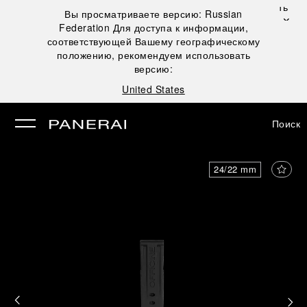
Закрыть
Вы просматриваете версию:
Russian
✕
Federation
Для доступа к информации,
рыть
соответствующей Вашему географическому
положению, рекомендуем использовать
версию:
United States
Поиск
24/22 mm