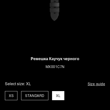
Pемешка Каучук черного
MX001C7N
Select size:
XL
Size guide
XS
STANDARD
XL