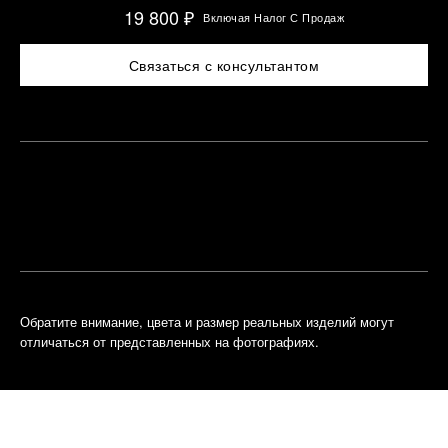
19 800 ₽
Включая Налог С Продаж
Связаться с консультантом
Найти
азначить
лижайший
встречу
бутик
Обратите внимание, цвета и размер реальных изделий могут
отличаться от представленных на фотографиях.