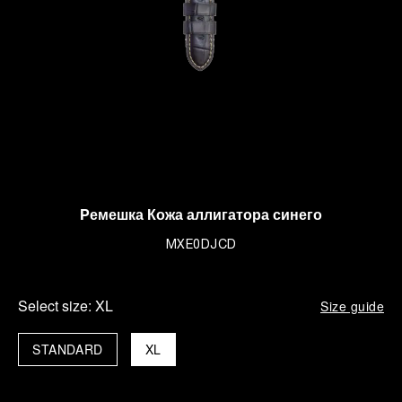
Pемешка Кожа аллигатора синего
MXE0DJCD
Select size:
XL
Size guide
STANDARD
XL