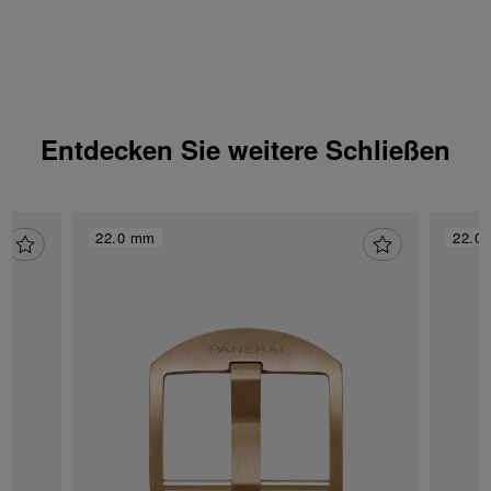
geben, dass nur technische Cookies
verwendet werden dürfen.
Entdecken Sie weitere Schließen
22.0 mm
22.0