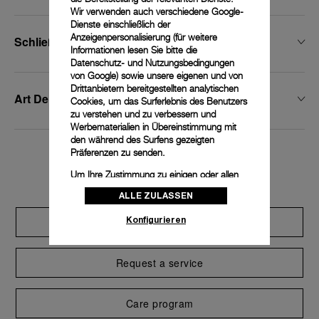
Wir verwenden auch verschiedene Google-
Dienste einschließlich der
Anzeigenpersonalisierung (für weitere
Schließenbreite
Informationen lesen Sie bitte die
Datenschutz- und Nutzungsbedingungen
von Google
) sowie unsere eigenen und von
Drittanbietern bereitgestellten analytischen
Art Der Schließe
Cookies, um das Surferlebnis des Benutzers
zu verstehen und zu verbessern und
Werbematerialien in Übereinstimmung mit
den während des Surfens gezeigten
Präferenzen zu senden.
Exclusive services
Um Ihre Zustimmung zu einigen oder allen
Cookies zu ändern oder zu widerrufen,
ALLE ZULASSEN
klicken Sie auf „Konfigurieren“, oder lesen
Sie unsere
Cookie-Richtlinie
, um mehr zu
Konfigurieren
Extend warranty
erfahren.
Klicken Sie auf „Alle zulassen“, um Ihr
Einverständnis für die Verwendung der oben
Request a service
erwähnten Cookies zu geben.
Klicken Sie auf „Nur technische cookies
Care program
akzeptieren“, um Ihr Einverständnis zu