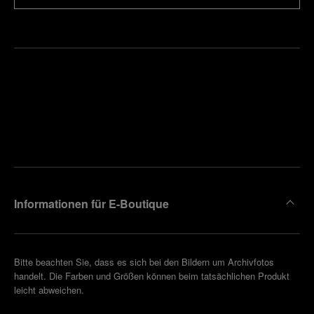
Finden
Sie die
Einen
Boutique
Termin
reinbaren
in Ihrer
Nähe
Informationen für E-Boutique
Bitte beachten Sie, dass es sich bei den Bildern um Archivfotos
handelt. Die Farben und Größen können beim tatsächlichen Produkt
leicht abweichen.