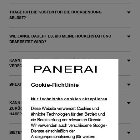
TRAGE ICH DIE KOSTEN FÜR DIE RÜCKSENDUNG
SELBST?
WIE LANGE DAUERT ES, BIS MEINE RÜCKERSTATTUNG
BEARBEITET WIRD?
KANN ICH DEN STATUS MEINER RÜCKSENDUNG
VERFOLGEN?
Cookie-Richtlinie
BREXIT: SIND ALLE PRODUKTE ONLINE ERHÄLTLICH?
Nur technische cookies akzeptieren
KANN ICH EINEN ARTIKEL UMTAUSCHEN ODER
Diese Website verwendet Cookies und
ZURÜCKGEBEN, DEN ICH GESCHENKT BEKOMMEN
ähnliche Technologien für den Betrieb und
HABE?
die Bereitstellung der relevanten Dienste.
Wir verwenden auch verschiedene Google-
Dienste einschließlich der
BIETEN SIE EINE GESCHENKVERPACKUNG AN?
Anzeigenpersonalisierung (für weitere