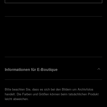
Finden
Sie die
Einen
Boutique
Termin
reinbaren
in Ihrer
Nähe
Informationen für E-Boutique
Bitte beachten Sie, dass es sich bei den Bildern um Archivfotos
handelt. Die Farben und Größen können beim tatsächlichen Produkt
leicht abweichen.