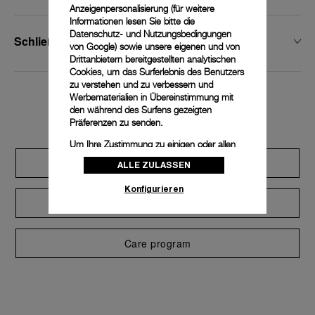
Anzeigenpersonalisierung (für weitere
Informationen lesen Sie bitte die
Datenschutz- und Nutzungsbedingungen
Schließenbreite
von Google
) sowie unsere eigenen und von
Drittanbietern bereitgestellten analytischen
Cookies, um das Surferlebnis des Benutzers
zu verstehen und zu verbessern und
Werbematerialien in Übereinstimmung mit
Exclusive services
den während des Surfens gezeigten
Präferenzen zu senden.
Um Ihre Zustimmung zu einigen oder allen
Cookies zu ändern oder zu widerrufen,
Extend warranty
ALLE ZULASSEN
klicken Sie auf „Konfigurieren“, oder lesen
Sie unsere
Cookie-Richtlinie
, um mehr zu
Konfigurieren
erfahren.
Request a service
Klicken Sie auf „Alle zulassen“, um Ihr
Einverständnis für die Verwendung der oben
erwähnten Cookies zu geben.
Care program
Klicken Sie auf „Nur technische cookies
akzeptieren“, um Ihr Einverständnis zu
geben, dass nur technische Cookies
verwendet werden dürfen.