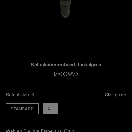
Kalbslederarmband dunkelgrün
MX008WM0
Select size:
XL
Size guide
STANDARD
XL
Wählen Sie Ihre Farbe aus:
Grün