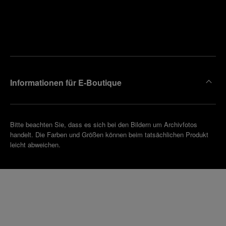
Finden
Sie die
Einen
Boutique
Termin
reinbaren
in Ihrer
Nähe
Informationen für E-Boutique
Bitte beachten Sie, dass es sich bei den Bildern um Archivfotos
handelt. Die Farben und Größen können beim tatsächlichen Produkt
leicht abweichen.