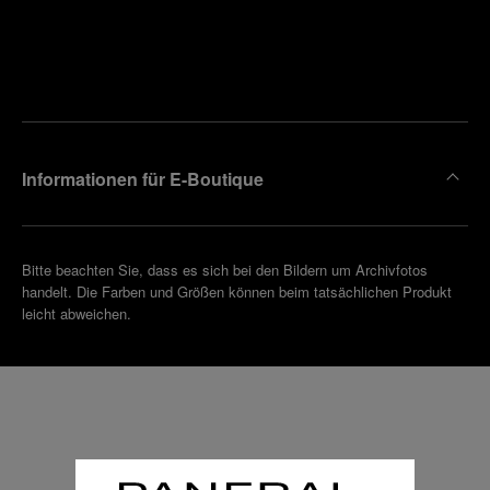
Finden
Sie die
Einen
Boutique
Termin
reinbaren
in Ihrer
Nähe
Informationen für E-Boutique
Bitte beachten Sie, dass es sich bei den Bildern um Archivfotos
handelt. Die Farben und Größen können beim tatsächlichen Produkt
leicht abweichen.