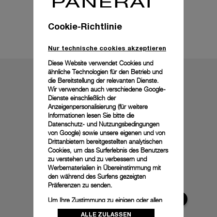
Cookie-Richtlinie
Technische Details
Nur technische cookies akzeptieren
Diese Website verwendet Cookies und
ähnliche Technologien für den Betrieb und
die Bereitstellung der relevanten Dienste.
Wir verwenden auch verschiedene Google-
Dienste einschließlich der
Anzeigenpersonalisierung (für weitere
Informationen lesen Sie bitte die
Datenschutz- und Nutzungsbedingungen
von Google
) sowie unsere eigenen und von
Drittanbietern bereitgestellten analytischen
Cookies, um das Surferlebnis des Benutzers
zu verstehen und zu verbessern und
Werbematerialien in Übereinstimmung mit
den während des Surfens gezeigten
Präferenzen zu senden.
Um Ihre Zustimmung zu einigen oder allen
Cookies zu ändern oder zu widerrufen,
ALLE ZULASSEN