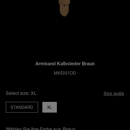
Armband Kalbsleder Braun
MXE051DD
Select size:
XL
Size guide
STANDARD
XL
Wählen Sie Ihre Farbe aus:
Braun