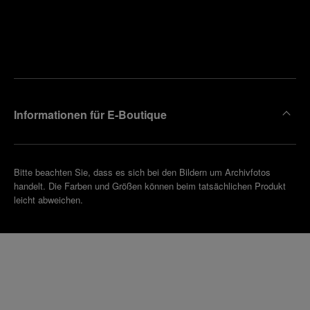
Finden
Sie die
Einen
Boutique
Termin
reinbaren
in Ihrer
Nähe
Informationen für E-Boutique
Bitte beachten Sie, dass es sich bei den Bildern um Archivfotos
handelt. Die Farben und Größen können beim tatsächlichen Produkt
leicht abweichen.