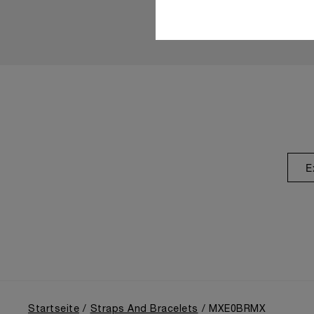
E
Startseite
Straps And Bracelets
MXE0BRMX