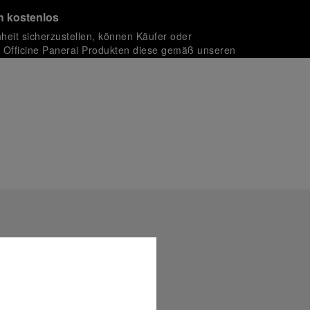
 kostenlos
nheit sicherzustellen, können Käufer oder
Officine Panerai Produkten diese gemäß unseren
zurückgeben.
rt sichere Transaktionen mit unterschiedlichen Kreditkarten:
 in einer kostenlosen Geschenkverpackung mit signierter
ährend des Online-Checkouts haben Sie die Möglichkeit,
nknachricht hinzuzufügen.