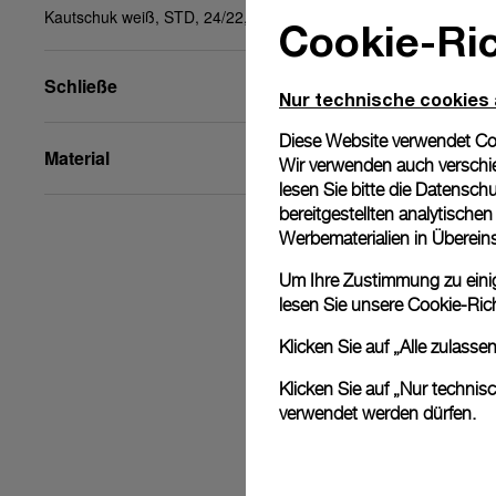
Kautschuk weiß, STD, 24/22, BA
Cookie-Ric
Schließe
Nur technische cookies
Diese Website verwendet Cook
Material
Wir verwenden auch verschie
lesen Sie bitte die
Datenschu
bereitgestellten analytisch
Werbematerialien in Überei
Um Ihre Zustimmung zu einige
lesen Sie unsere
Cookie-Rich
Klicken Sie auf „Alle zulass
Klicken Sie auf „Nur technis
verwendet werden dürfen.