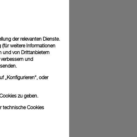
sich bei den Bildern um Archivfotos handelt. Die Farben und Größen
odukt leicht abweichen.
lung der relevanten Dienste.
(für weitere Informationen
n und von Drittanbietern
u verbessern und
 senden.
f „Konfigurieren“, oder
 Cookies zu geben.
ur technische Cookies