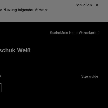
Schließen ✕
ie Nutzung folgender Version:
Suche
Mein Konto
Warenkorb
0
schuk Weiß
D
Size guide