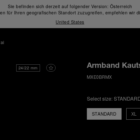
Sie befinden sich derzeit auf folgender Version:
Österreich
en für Ihren geografischen Standort zuzugreifen, empfehlen wir d
United States
ai
Armband Kaut
24/22 mm
MXE0BRMX
Select size:
STANDAR
STANDARD
XL