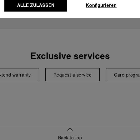
ALLE ZULASSEN
Konfigurieren
Exclusive services
xtend warranty
Request a service
Care progr
Back to top