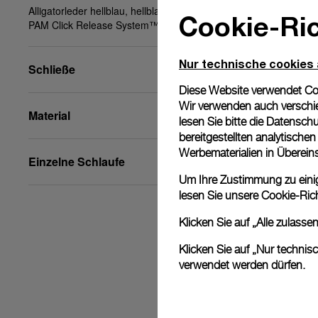
Alligatorleder hellblau, hellblau, XS, 22/18, BA,
Cookie-Ric
PAM Click Release System™
Nur technische cookies
Schließe
Diese Website verwendet Cook
Wir verwenden auch verschie
Material
lesen Sie bitte die
Datenschu
bereitgestellten analytisch
Werbematerialien in Überei
Einzelne Schlaufe
Um Ihre Zustimmung zu einige
lesen Sie unsere
Cookie-Rich
Klicken Sie auf „Alle zulass
Klicken Sie auf „Nur technis
verwendet werden dürfen.