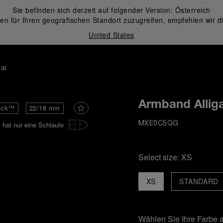
Sie befinden sich derzeit auf folgender Version:
Österreich
en für Ihren geografischen Standort zuzugreifen, empfehlen wir d
United States
ai
Armband Alliga
ick™
22/18 mm
hat nur eine Schlaufe
MXE0C5QG
Select size:
XS
XS
STANDARD
Wählen Sie Ihre Farbe 