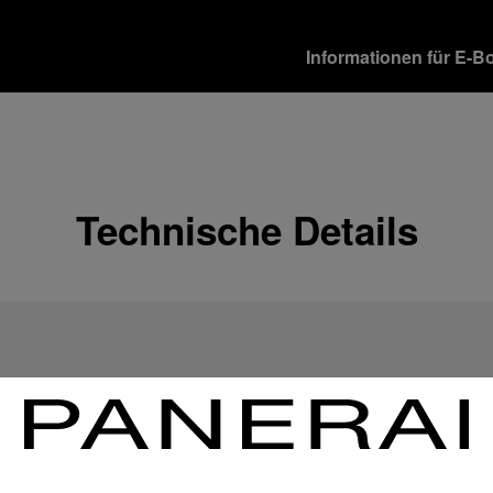
Informationen für E-B
Versandoptionen
Unsere Produkte werden 
verschiedene Lieferopti
Mehr Informationen
Technische Details
Rückgabe & Umtausch
Um Ihre vollste Zufriede
Geschenkempfänger von 
Rückgabebestimmungen 
Mehr Informationen
Zahlungsoptionen
Officine Panerai garantie
Mehr Informationen