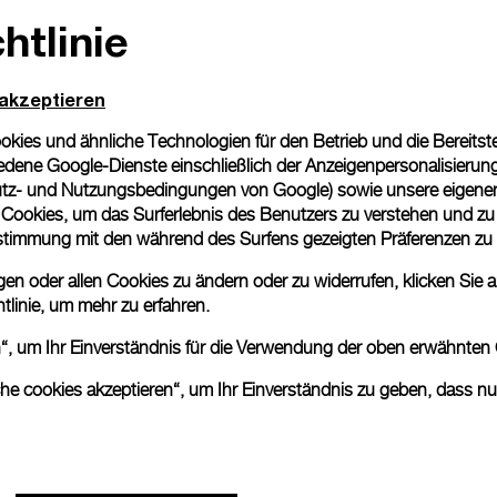
htlinie
Geschenkverpackung
Alle Bestellungen werden
Panerai Box geliefert. W
 akzeptieren
eine individuelle Gesche
ies und ähnliche Technologien für den Betrieb und die Bereitstel
Mehr Informationen
dene Google-Dienste einschließlich der Anzeigenpersonalisierung 
tz- und Nutzungsbedingungen von Google
) sowie unsere eigene
en Cookies, um das Surferlebnis des Benutzers zu verstehen und z
Bitte beachten Sie, dass es 
nstimmung mit den während des Surfens gezeigten Präferenzen zu
können beim tatsächlichen Pr
n oder allen Cookies zu ändern oder zu widerrufen, klicken Sie au
tlinie
, um mehr zu erfahren.
en“, um Ihr Einverständnis für die Verwendung der oben erwähnten
che cookies akzeptieren“, um Ihr Einverständnis zu geben, dass n