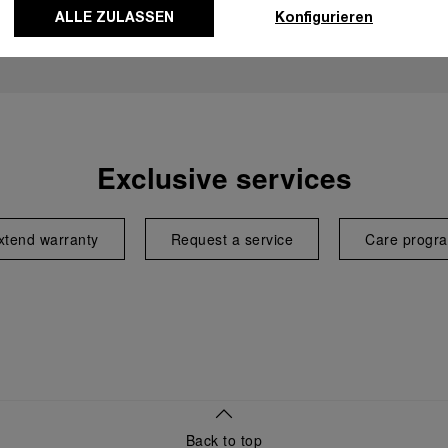
ALLE ZULASSEN
Konfigurieren
Exclusive services
xtend warranty
Request a service
Care progr
Back to top