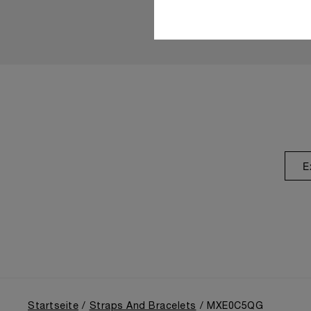
E
Startseite
Straps And Bracelets
MXE0C5QG