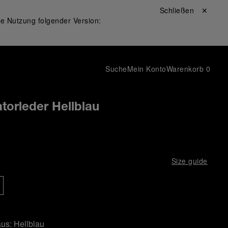
Schließen ✕
ie Nutzung folgender Version:
Suche
Mein Konto
Warenkorb
0
torleder Hellblau
Size guide
aus:
Hellblau