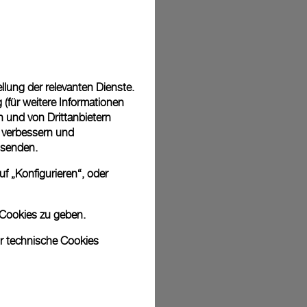
 in einer kostenlosen Geschenkverpackung mit signierter
ährend des Online-Checkouts haben Sie die Möglichkeit,
nknachricht hinzuzufügen.
lung der relevanten Dienste.
(für weitere Informationen
n und von Drittanbietern
u verbessern und
sich bei den Bildern um Archivfotos handelt. Die Farben und Größen
 senden.
odukt leicht abweichen.
f „Konfigurieren“, oder
 Cookies zu geben.
ur technische Cookies