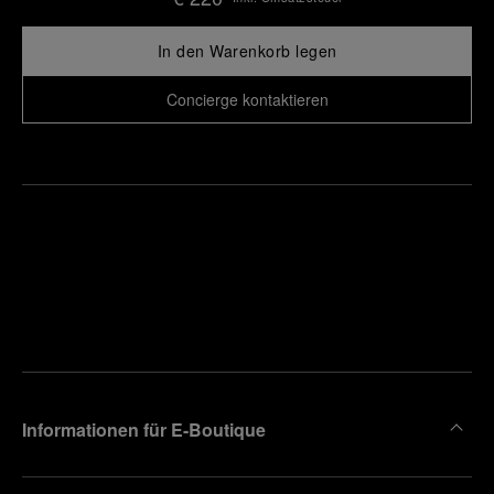
In den Warenkorb legen
Concierge kontaktieren
Finden
Sie die
Einen
Boutique
Termin
reinbaren
in Ihrer
Nähe
Informationen für E-Boutique