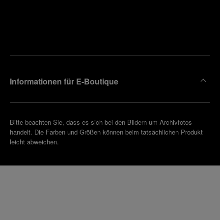
Finden
Sie die
Einen
Boutique
Termin
reinbaren
in Ihrer
Nähe
Informationen für E-Boutique
Bitte beachten Sie, dass es sich bei den Bildern um Archivfotos
handelt. Die Farben und Größen können beim tatsächlichen Produkt
leicht abweichen.