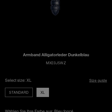
Armband Alligatorleder Dunkelblau
MXE0J5WZ
Select size:
XL
Size guide
STANDARD
XL
Wählen Sie Ihre Farbe aus:
Bleu foncé