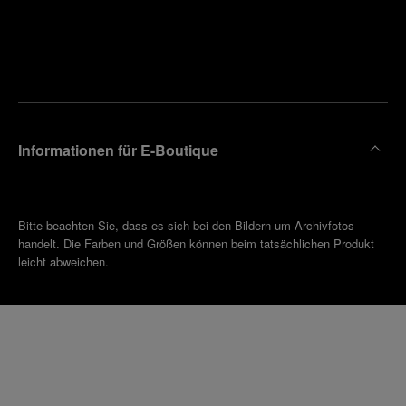
Finden
Sie die
Einen
Boutique
Termin
reinbaren
in Ihrer
Nähe
Informationen für E-Boutique
Bitte beachten Sie, dass es sich bei den Bildern um Archivfotos
handelt. Die Farben und Größen können beim tatsächlichen Produkt
leicht abweichen.