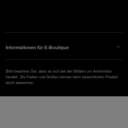
Finden
Sie die
Einen
Boutique
Termin
reinbaren
in Ihrer
Nähe
Informationen für E-Boutique
Bitte beachten Sie, dass es sich bei den Bildern um Archivfotos
handelt. Die Farben und Größen können beim tatsächlichen Produkt
leicht abweichen.