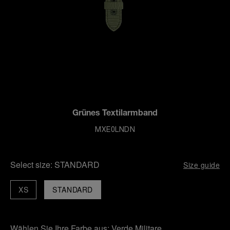
Grünes Textilarmband
MXE0LNDN
Select size:
STANDARD
Size guide
XS
STANDARD
Wählen Sie Ihre Farbe aus:
Verde Militare