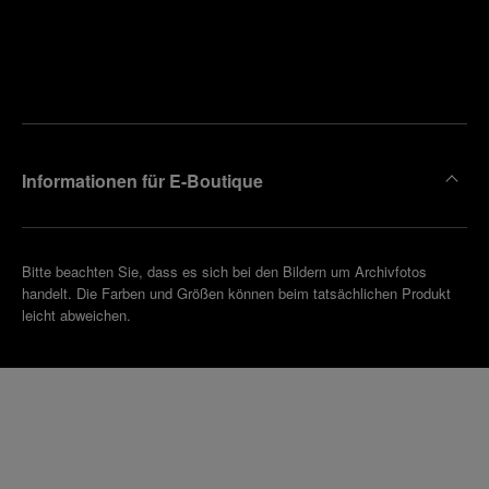
Finden
Sie die
Einen
Boutique
Termin
reinbaren
in Ihrer
Nähe
Informationen für E-Boutique
Bitte beachten Sie, dass es sich bei den Bildern um Archivfotos
handelt. Die Farben und Größen können beim tatsächlichen Produkt
leicht abweichen.