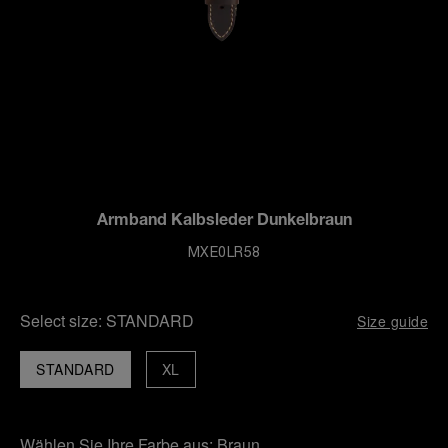
Armband Kalbsleder Dunkelbraun
MXE0LR58
Select size:
STANDARD
Size guide
STANDARD
XL
Wählen Sie Ihre Farbe aus:
Braun