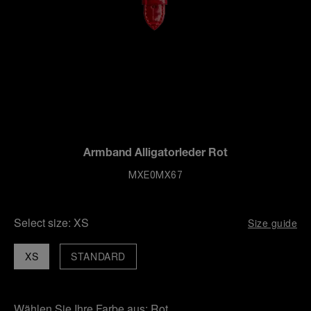
Armband Alligatorleder Rot
MXE0MX67
Select size:
XS
Size guide
XS
STANDARD
Wählen Sie Ihre Farbe aus:
Rot