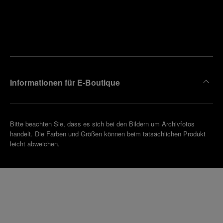
Finden
Sie die
Einen
Boutique
Termin
reinbaren
in Ihrer
Nähe
Informationen für E-Boutique
Bitte beachten Sie, dass es sich bei den Bildern um Archivfotos
handelt. Die Farben und Größen können beim tatsächlichen Produkt
leicht abweichen.