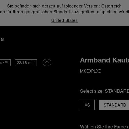
Sie befinden sich derzeit auf folgender Version:
Österreich
en für Ihren geografischen Standort zuzugreifen, empfehlen wir d
United States
ai
Armband Kaut
ick™
22/18 mm
MXE0PLXD
Select size:
STANDAR
XS
STANDARD
Wählen Sie Ihre Farbe 