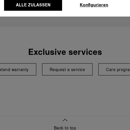
ALLE ZULASSEN
Konfigurieren
Exclusive services
xtend warranty
Request a service
Care progr
Back to top