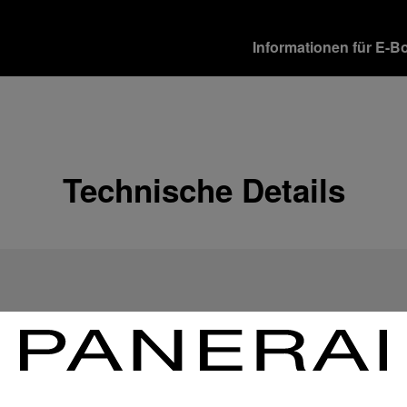
Informationen für E-B
Versandoptionen
Unsere Produkte werden 
verschiedene Lieferopti
Mehr Informationen
Technische Details
Rückgabe & Umtausch
Um Ihre vollste Zufriede
Geschenkempfänger von 
Rückgabebestimmungen 
Mehr Informationen
Zahlungsoptionen
Officine Panerai garantie
Mehr Informationen