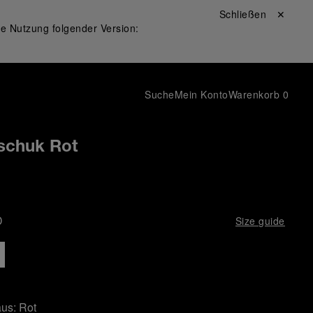
Schließen ✕
ie Nutzung folgender Version:
Suche
Mein Konto
Warenkorb
0
schuk Rot
D
Size guide
aus:
Rot