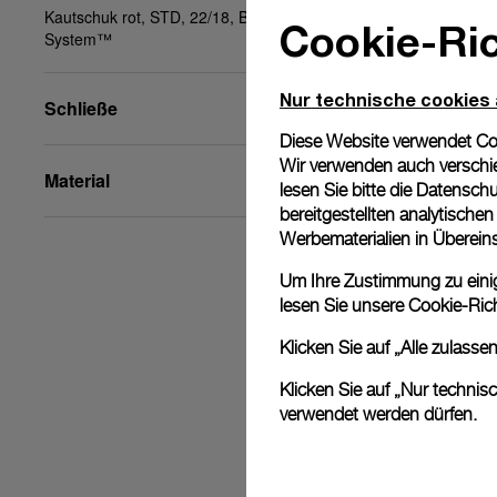
Kautschuk rot, STD, 22/18, BA, PAM Click Release
Cookie-Ric
System™
Nur technische cookies
Schließe
Diese Website verwendet Cook
Wir verwenden auch verschie
Material
lesen Sie bitte die
Datenschu
bereitgestellten analytisch
Werbematerialien in Überei
Um Ihre Zustimmung zu einige
lesen Sie unsere
Cookie-Rich
Klicken Sie auf „Alle zulass
Klicken Sie auf „Nur technis
verwendet werden dürfen.