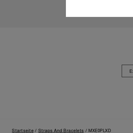
E
Startseite
Straps And Bracelets
MXE0PLXD