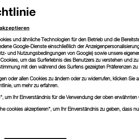
htlinie
Geschenkverpackung
Alle Bestellungen werden
Panerai Box geliefert. W
 akzeptieren
eine individuelle Gesche
ies und ähnliche Technologien für den Betrieb und die Bereitstel
Mehr Informationen
dene Google-Dienste einschließlich der Anzeigenpersonalisierung 
tz- und Nutzungsbedingungen von Google
) sowie unsere eigene
en Cookies, um das Surferlebnis des Benutzers zu verstehen und z
Bitte beachten Sie, dass es 
nstimmung mit den während des Surfens gezeigten Präferenzen zu
können beim tatsächlichen Pr
n oder allen Cookies zu ändern oder zu widerrufen, klicken Sie au
tlinie
, um mehr zu erfahren.
en“, um Ihr Einverständnis für die Verwendung der oben erwähnten
che cookies akzeptieren“, um Ihr Einverständnis zu geben, dass n