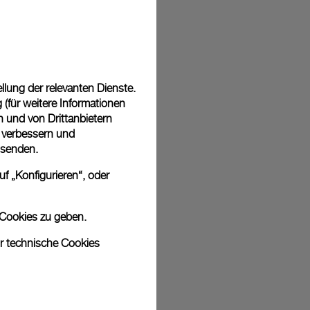
 in einer kostenlosen Geschenkverpackung mit signierter
ährend des Online-Checkouts haben Sie die Möglichkeit,
nknachricht hinzuzufügen.
lung der relevanten Dienste.
(für weitere Informationen
n und von Drittanbietern
u verbessern und
sich bei den Bildern um Archivfotos handelt. Die Farben und Größen
 senden.
odukt leicht abweichen.
f „Konfigurieren“, oder
 Cookies zu geben.
ur technische Cookies