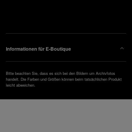
Finden
Sie die
Einen
Boutique
Termin
reinbaren
in Ihrer
Nähe
Informationen für E-Boutique
Bitte beachten Sie, dass es sich bei den Bildern um Archivfotos
handelt. Die Farben und Größen können beim tatsächlichen Produkt
leicht abweichen.