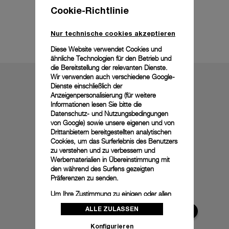
Cookie-Richtlinie
Technische Details
Nur technische cookies akzeptieren
Diese Website verwendet Cookies und
ähnliche Technologien für den Betrieb und
die Bereitstellung der relevanten Dienste.
Wir verwenden auch verschiedene Google-
Dienste einschließlich der
Anzeigenpersonalisierung (für weitere
Informationen lesen Sie bitte die
Datenschutz- und Nutzungsbedingungen
von Google
) sowie unsere eigenen und von
Drittanbietern bereitgestellten analytischen
Cookies, um das Surferlebnis des Benutzers
zu verstehen und zu verbessern und
Werbematerialien in Übereinstimmung mit
den während des Surfens gezeigten
Präferenzen zu senden.
Um Ihre Zustimmung zu einigen oder allen
Cookies zu ändern oder zu widerrufen,
ALLE ZULASSEN
klicken Sie auf „Konfigurieren“, oder lesen
Sie unsere
Cookie-Richtlinie
, um mehr zu
Konfigurieren