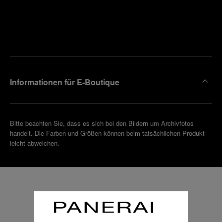
Finden
Sie die
Einen
Boutique
Termin
reinbaren
in Ihrer
Nähe
Informationen für E-Boutique
Bitte beachten Sie, dass es sich bei den Bildern um Archivfotos
handelt. Die Farben und Größen können beim tatsächlichen Produkt
leicht abweichen.