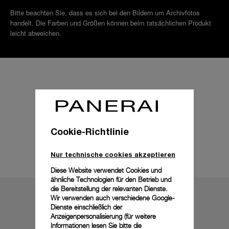
Bitte beachten Sie, dass es sich bei den Bildern um Archivfotos
handelt. Die Farben und Größen können beim tatsächlichen Produkt
leicht abweichen.
Cookie-Richtlinie
Technische Details
Nur technische cookies akzeptieren
Diese Website verwendet Cookies und
ähnliche Technologien für den Betrieb und
die Bereitstellung der relevanten Dienste.
Wir verwenden auch verschiedene Google-
Dienste einschließlich der
Anzeigenpersonalisierung (für weitere
Informationen lesen Sie bitte die