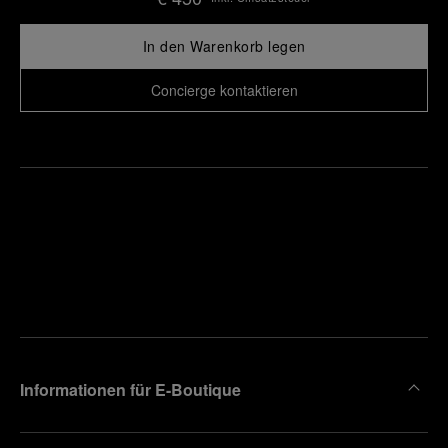
In den Warenkorb legen
Concierge kontaktieren
Finden
Sie die
Einen
Boutique
Termin
reinbaren
in Ihrer
Nähe
Informationen für E-Boutique