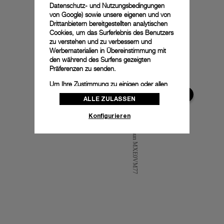
Datenschutz- und Nutzungsbedingungen
von Google
) sowie unsere eigenen und von
Drittanbietern bereitgestellten analytischen
Cookies, um das Surferlebnis des Benutzers
zu verstehen und zu verbessern und
Werbematerialien in Übereinstimmung mit
den während des Surfens gezeigten
Präferenzen zu senden.
Um Ihre Zustimmung zu einigen oder allen
Cookies zu ändern oder zu widerrufen,
ALLE ZULASSEN
klicken Sie auf „Konfigurieren“, oder lesen
Sie unsere
Cookie-Richtlinie
, um mehr zu
Konfigurieren
erfahren.
Klicken Sie auf „Alle zulassen“, um Ihr
Einverständnis für die Verwendung der oben
erwähnten Cookies zu geben.
Klicken Sie auf „Nur technische cookies
akzeptieren“, um Ihr Einverständnis zu
geben, dass nur technische Cookies
verwendet werden dürfen.