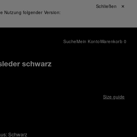
Schließen ✕
ie Nutzung folgender Version:
Suche
Mein Konto
Warenkorb
0
leder schwarz
Size guide
aus:
Schwarz