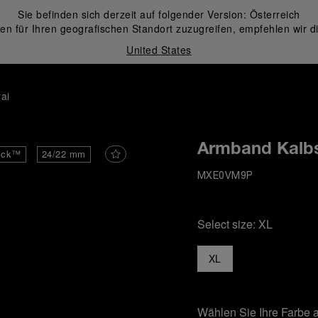
Sie befinden sich derzeit auf folgender Version:
Österreich
en für Ihren geografischen Standort zuzugreifen, empfehlen wir d
United States
ai
Armband Kalbs
ick™
24/22 mm
MXE0VM9P
Select size:
XL
XL
Wählen Sie Ihre Farbe 