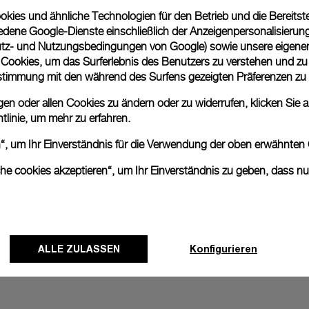
ies und ähnliche Technologien für den Betrieb und die Bereitstel
Geschenkverpackung
dene Google-Dienste einschließlich der Anzeigenpersonalisierung 
Alle Bestellungen werden
tz- und Nutzungsbedingungen von Google
) sowie unsere eigene
Panerai Box geliefert. W
en Cookies, um das Surferlebnis des Benutzers zu verstehen und z
eine individuelle Gesche
nstimmung mit den während des Surfens gezeigten Präferenzen zu
Mehr Informationen
n oder allen Cookies zu ändern oder zu widerrufen, klicken Sie au
tlinie
, um mehr zu erfahren.
en“, um Ihr Einverständnis für die Verwendung der oben erwähnten
Bitte beachten Sie, dass es 
können beim tatsächlichen Pr
che cookies akzeptieren“, um Ihr Einverständnis zu geben, dass n
ALLE ZULASSEN
Konfigurieren