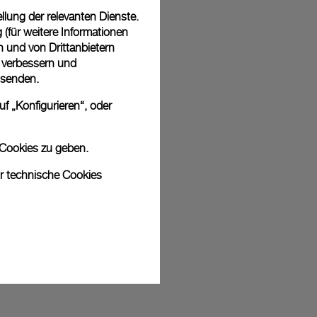
lung der relevanten Dienste.
(für weitere Informationen
 in einer kostenlosen Geschenkverpackung mit signierter
n und von Drittanbietern
ährend des Online-Checkouts haben Sie die Möglichkeit,
u verbessern und
nknachricht hinzuzufügen.
 senden.
f „Konfigurieren“, oder
 Cookies zu geben.
sich bei den Bildern um Archivfotos handelt. Die Farben und Größen
odukt leicht abweichen.
ur technische Cookies