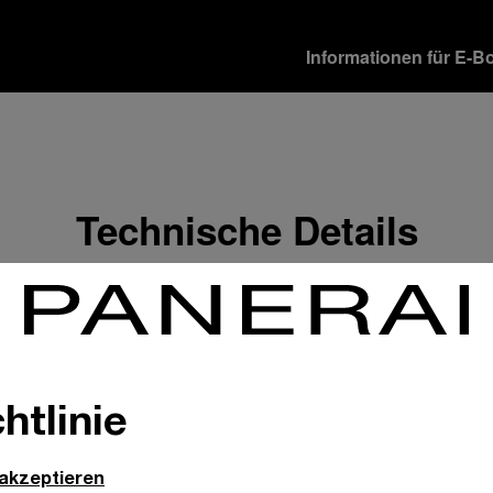
Informationen für E-B
Versandoptionen
Unsere Produkte werden 
verschiedene Lieferopti
Mehr Informationen
Technische Details
Rückgabe & Umtausch
Um Ihre vollste Zufriede
Geschenkempfänger von 
Rückgabebestimmungen 
Mehr Informationen
Zahlungsoptionen
htlinie
Officine Panerai garantie
Mehr Informationen
 akzeptieren