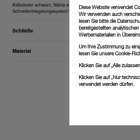
Kalbsleder schwarz, Nähte ecru, XL, 24/22, PAM
Diese Website verwendet Cook
Schnellentriegelungssystem™
Wir verwenden auch verschie
lesen Sie bitte die
Datenschu
bereitgestellten analytisch
Schließe
Werbematerialien in Überei
Um Ihre Zustimmung zu einige
Material
lesen Sie unsere
Cookie-Rich
Klicken Sie auf „Alle zulass
Klicken Sie auf „Nur technis
verwendet werden dürfen.