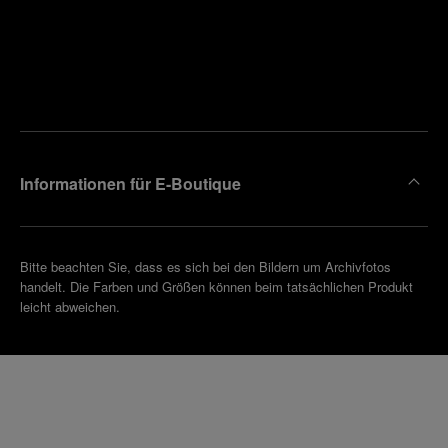
Finden
Sie die
Einen
Boutique
Termin
reinbaren
in Ihrer
Nähe
Informationen für E-Boutique
Bitte beachten Sie, dass es sich bei den Bildern um Archivfotos
handelt. Die Farben und Größen können beim tatsächlichen Produkt
leicht abweichen.